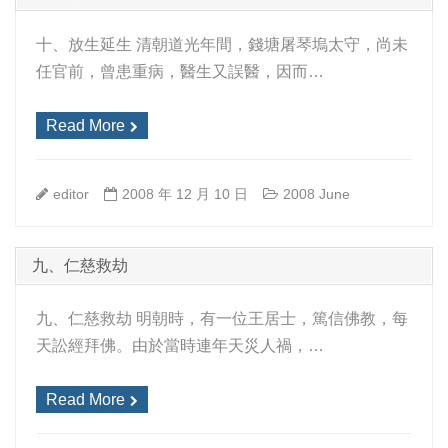
十、放生延生 清朝道光年間，錢塘屠琴塢太守，尚未
任官前，曾患重病，醫生又誤醫，因而…
Read More
editor
2008 年 12 月 10 日
2008 June
九、仁慈救劫
九、仁慈救劫 明朝時，有一位王居士，篤信佛教，每
天訟經拜佛。由於當時連年天災人禍，…
Read More