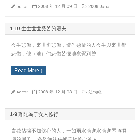
editor
2008 年 12 月 09 日
2008 June
1-10 生生世世受苦的屠夫
今生悲傷，來世也悲傷，造作惡業的人今生與來世都
悲傷；他（她）們悲傷苦惱地察覺到曾…
Read More
editor
2008 年 12 月 08 日
法句經
1-9 難陀為了女人修行
貪欲佔據不知修心的人，一如雨水滴進水滴進屋頂損
壞的屋子。 貪欲無法佔據善於修心的人…