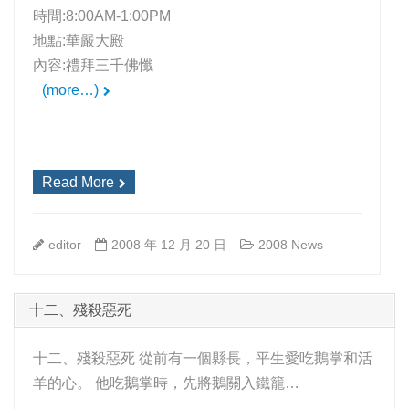
時間:8:00AM-1:00PM
地點:華嚴大殿
內容:禮拜三千佛懺
(more…)
Read More
editor
2008 年 12 月 20 日
2008 News
十二、殘殺惡死
十二、殘殺惡死 從前有一個縣長，平生愛吃鵝掌和活
羊的心。 他吃鵝掌時，先將鵝關入鐵籠…