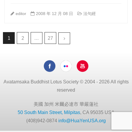
editor
2008 年 12 月 08 日
法句經
1
2
…
27
Avatamsaka Buddhist Lotus Society © 2004 - 2026 All rights
reserved
美國 加州 米爾必達市 華嚴蓮社
50 South Main Street, Milpitas
, CA 95035 USA
(408)942-0874
info@HuaYenUSA.org