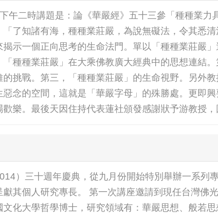
3星期日下午二時講題是：論《華嚴經》五十三參「種種業
：「了知諸有海，種種業莊嚴，為說無礙法，令其悉清
來揭示一個正向思考的生命法門。單以「種種業莊嚴」
，「種種業莊嚴」在大乘佛教廣大經典中的思想連結。
維的挑戰。第三，「種種業莊嚴」的生命視野。另外教
生惡念的空間，這就是「華嚴字母」的殊勝處。更即興
場歡樂。最後天因住持代表蓮社頒發感謝狀予游教授，
014）三十週年慶典，從九月份開始特別舉辦一系列
呈獻其個人研究專長。 第一次講座邀請到現任台灣佛
國文化大學哲學博士，研究領域有：華嚴思想、般若思