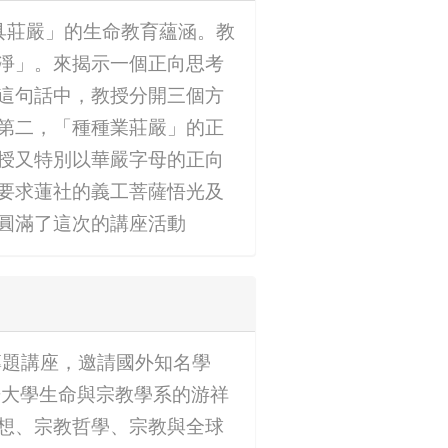
力具莊嚴」的生命教育蘊涵。教
淨」。來揭示一個正向思考
這句話中，教授分開三個方
第二，「種種業莊嚴」的正
授又特別以華嚴字母的正向
要求蓮社的義工菩薩悟光及
圓滿了這次的講座活動
專題講座，邀請國外知名學
光大學生命與宗教學系的游祥
想、宗教哲學、宗教與全球