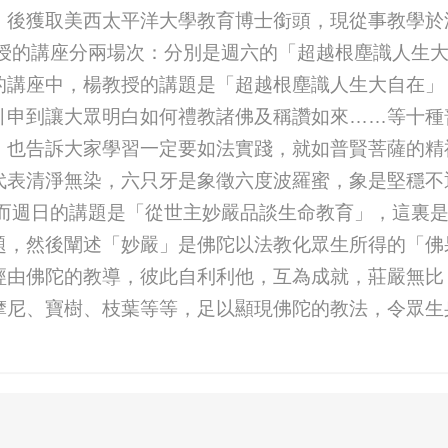
，後獲取美西太平洋大學教育博士銜頭，現從事教學於
教授的講座分兩場次：分別是週六的「超越根塵識人生
的講座中，楊教授的講題是「超越根塵識人生大自在」
引申到讓大眾明白如何禮教諸佛及稱讚如來……等十種
，也告訴大家學習一定要如法實踐，就如普賢菩薩的精
代表清淨無染，六只牙是象徵六度波羅蜜，象是堅穩不
 而週日的講題是「從世主妙嚴品談生命教育」，這裏
題，然後闡述「妙嚴」是佛陀以法教化眾生所得的「佛
經由佛陀的教導，彼此自利利他，互為成就，莊嚴無比
摩尼、寶樹、枝葉等等，足以顯現佛陀的教法，令眾生