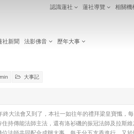
認識蓮社
蓮社導覽
相關機
蓮社新聞
法影佛音
歷年大事
min
大事記
年一度的年終大法會又到了，本社一如往年的禮拜梁皇寶懺
寺住持傳能法師主法，還有洛衫磯的振冠法師及拉斯維
幾位法師共同配合成辦大事，每天分五支香進行，又於