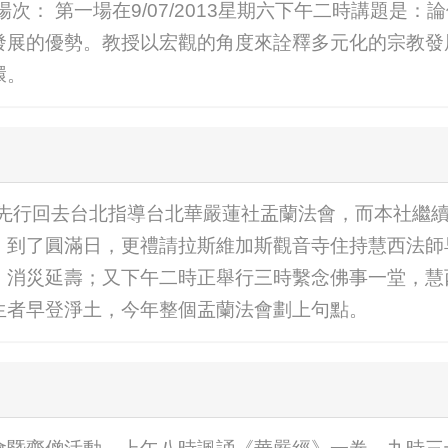
次： 第一場在9/07/2013星期六下午二時講題是
發展的優勢。教授以宏觀的角度來詮釋多元化的宗教發
環。
度董事長先行回去台北指導台北華嚴蓮社盂蘭法會，而本社
，到了圓滿日，更禮請拉斯維加斯觀音寺住持慧西法師
、消災延壽；又下午二時正舉行三時繫念佛事一堂，慧
生者早登淨土，今年整個盂蘭法會劃上句點。