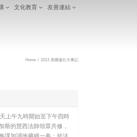
構
文化教育
友善連結
Home
/
2013 美國蓮社大事記
，每天上午九時開始至下午四時
加斯的慧西法師領眾共修，
晚課加誦地藏經一卷；於法