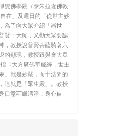
淨覺佛學院（泰朱拉隆佛教
大自在」及週日的「從世主妙
，為了向大眾介紹「器世
普賢十大願，又勸大眾要認
神，教授說普賢菩薩騎著六
退的顯現，教授跟與會大眾
是指〈大方廣佛華嚴經．世主
果」就是妙嚴，而十法界的
，這就是「眾生嚴」。教授
身口意莊嚴清淨，身心自