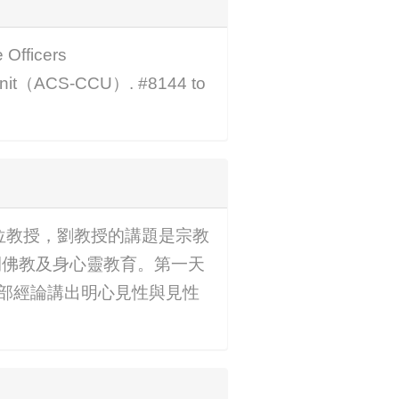
fficers
 Unit（ACS-CCU）. #8144 to
第三位教授，劉教授的講題是宗教
間佛教及身心靈教育。第一天
部經論講出明心見性與見性