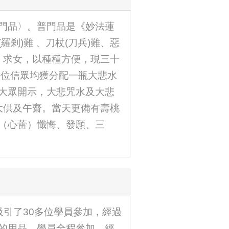
門品〉。普門品是《妙法蓮
剎)難 、刀杖(刀兵)難、惡
男、求女，以種種方便，現三十
每位信眾均獲分配一瓶大悲水
大眾開示，大悲咒水及大悲
大供及午齋。當天更備有壽桃
（心蕾）懺悔、發願、三
，吸引了30多位學員參加，經過
的用品，學員全程參加，經