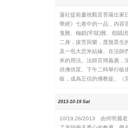
蓮社提前慶祝觀音菩薩出家
華經》七卷中的一品，內容宣
鬼難、枷鎖(牢獄)難、怨賊
二身，拔苦與樂，度脫眾生
及一包大悲米結緣。在法師
米的用法。法師言簡義廣，深
供佛供眾。下午二時舉行皈
皈，成為正信的佛教徒。（
2013-10-19 Sat
10/19,26/2013 
了老師兩天悉心的教導，學