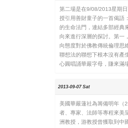
第二場是在9/08/201
授引用善財童子的一首偈語
的生命法門，連結多部經典
向來進行深層的探討。第一
向態度對於佛教傳統倫理思
聯想法的聯想下根本沒有產
心圓唱誦華嚴字母，賺來滿
2013-09-07 Sat
美國華嚴蓮社為籌備明年（2
者、專家、法師等專程來美
洲教授，游教授曾獲取到中