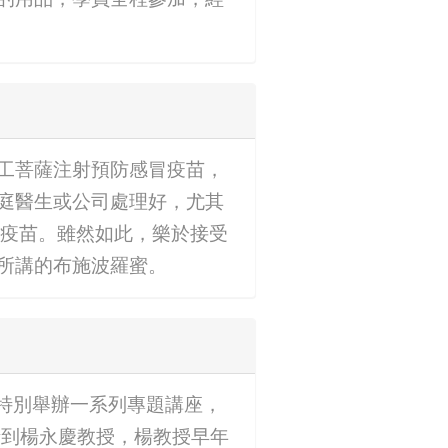
工菩薩注射預防感冒疫苗，
庭醫生或公司處理好，尤其
射疫苗。雖然如此，樂於接受
所講的布施波羅蜜。
開始特別舉辦一系列專題講座，
請到楊永慶教授，楊教授早年