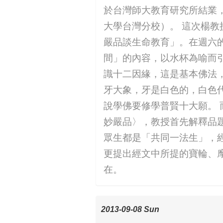
於台灣師大教育研究所結業
大學台灣分校）。 這次楊
嚴品談生命教育」。在週六
間」的內容，以水杯為喻而
識十二因緣，這是基本佛法
牙大象，牙是白色的，白色
說學佛要修學普賢十大願。
妙嚴品〉，教授首先解釋品
眾生都是「共同一法生」，
更提出經文中所提的寶輪、
在。
2013-09-08 Sun