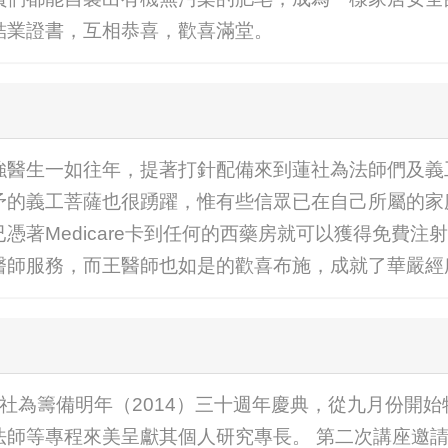
結業證書，互相恭喜，歡喜滿堂。
強醫生一如往年，提著打針配備來到蓮社為法師們及義
予的義工菩薩也很踴躍，惟有些信眾已在自己所屬的家
憑著Medicare卡到任何的西藥房就可以獲得免費注
醫師服務，而王醫師也如是的歡喜布施，成就了華嚴經
美國華嚴蓮社為籌備明年（2014）三十週年慶典，從九月份
法師等專程來美呈獻其個人研究專長。 第二次講座邀