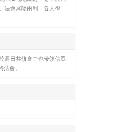
。法會冥陽兩利，各人得
於週日共修會中也帶領信眾
年終法會。