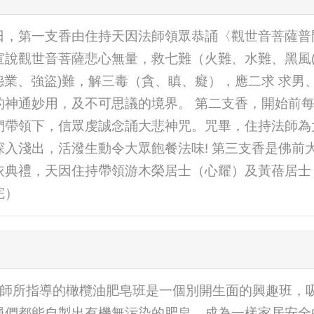
日，第一支香由住持天因法師領眾恭誦〈觀世音菩薩普
說觀世音菩薩悲心無量，救七難（火難、水難、黑風(羅
(怨業、強盜)難，解三毒（貪、瞋、癡），應二求 求
的神通妙用，及不可思議的境界。 第二支香，開始前
們帶領下，信眾虔誠念誦大悲神咒。咒畢，住持法師為
入淺出，活潑生動令大眾飽餐法味! 第三支香是佛前
依典禮，天因住持帶領游木榮居士（心耀）及黃蓓居士
完）
由何明麗老師所指導的橄欖油肥皂班是一個別開生面的興趣班
員們都能自製出有機無污染的肥皂，成為一樣家居安全