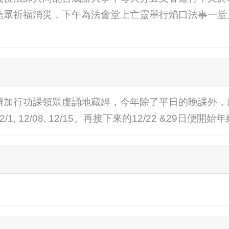
信眾祈福消災，下午為法會堂上亡靈舉行焰口法事一堂
辦加行功課領眾虔誦地藏經，今年除了平日的晚課外，
 12/08, 12/15。再接下來的12/22 &29日便開始