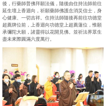
後，行藥師普佛拜願法儀，隨後由住持法師前往
延生壇上香迴向，祈願藥師佛護念消災信士，身
心健康、一切吉祥。住持法師隨後再前往功德堂
超薦牌位前，上香迴向功德堂上超薦蓮位，惟願
承彌陀大願，諸靈得以花開見佛。並祈法界眾生
盡未來際圓滿六度萬行。