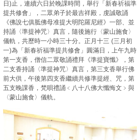
日)止，連續六日於晚課時間，舉行「新春祈福準
提共修會」，二眾弟子於最吉祥殿，虔誠敬誦
《佛說七俱胝佛母准提大明陀羅尼經》一部、並
持誦〈準提神咒〉真言，隨後施行〈蒙山施食〉
儀軌，共歷時一小時三十分。正月十三 (三月初
一)為「新春祈福準提共修會」圓滿日，上午九時
第一支香，僧信二眾敬誦禮拜《準提寶懺》，第
二支香持誦〈準提神咒〉真言，第三支香舉行佛
前大供，午後第四支香繼續共修準提經、咒，第
五支晚課香，梵唄禮誦﹤八十八佛大懺悔文﹥與
〈蒙山施食〉儀軌。