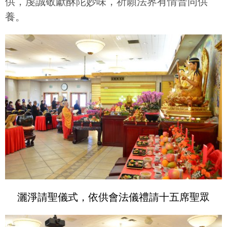
供，虔誠敬獻酥陀妙味，祈願法界有情普同供
養。
灑淨請聖儀式，依供會法儀禮請十五席聖眾