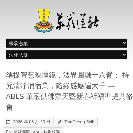
準提智慧映壇鏡，法界圓融十八臂； 持
咒清淨消宿業，隨緣感應遍大千 —
ABLS 華嚴供佛齋天暨新春祈福準提共修
會
2026 年 03 月 20 日
TianCheng Shih
蓮社新聞
,
ICAS 特別報導