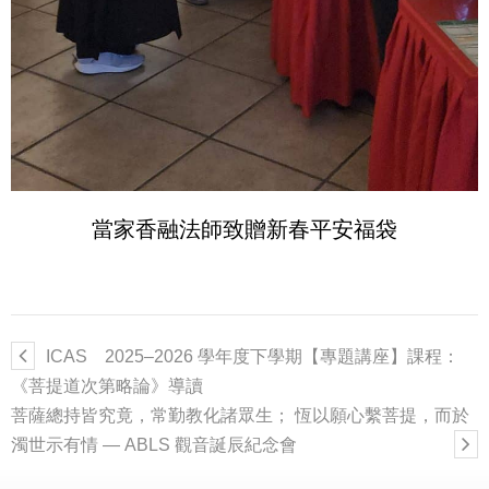
當家香融法師致贈新春平安福袋
ICAS 2025–2026 學年度下學期【專題講座】課程：
《菩提道次第略論》導讀
菩薩總持皆究竟，常勤教化諸眾生； 恆以願心繫菩提，而於
濁世示有情 — ABLS 觀音誕辰紀念會