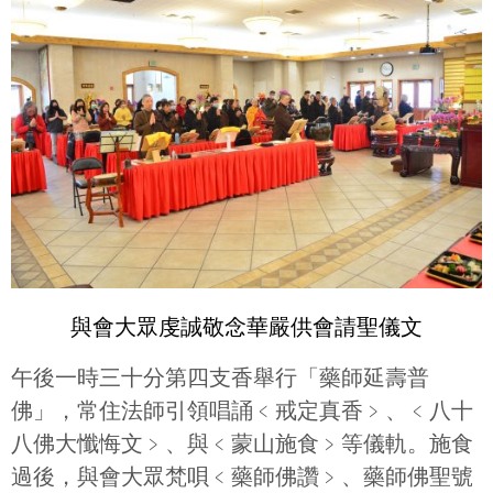
與會大眾虔誠敬念華嚴供會請聖儀文
午後一時三十分第四支香舉行「藥師延壽普
佛」，常住法師引領唱誦﹤戒定真香﹥、﹤八十
八佛大懺悔文﹥、與﹤蒙山施食﹥等儀軌。施食
過後，與會大眾梵唄﹤藥師佛讚﹥、藥師佛聖號