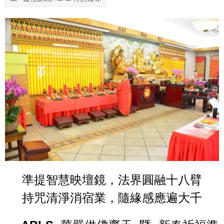
準提智慧映壇鏡，法界圓融十八臂
持咒清淨消宿業，隨緣感應遍大千