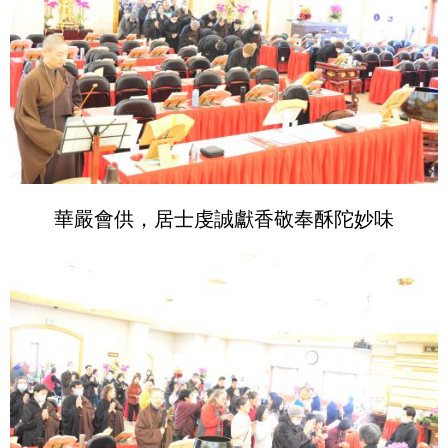
華嚴會供，居士虔誠獻香敬奉酥陀妙味