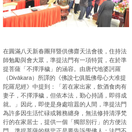
在圓滿八天新春團拜暨供佛齋天法會後，住持法
師勉勵與會大眾，準提法門有一項特質，在於準
提菩薩「不擇淨穢」的涵容。由唐代地婆訶羅
（Divākara）所譯的《佛說七俱胝佛母心大准提
陀羅尼經》中提到：「若在家出家，飲酒食肉有
妻子，不擇淨穢，但依本法，勤心持誦，即得成
就。」因此，即使是身處喧囂的人間，準提法門
為許多因生活忙碌或雜務纏身，無法修持清淨梵
行的在家居士，提供一個「獨部別行」的方便法
門，準提菩薩的慈悲正是要告訴學佛人：法門不