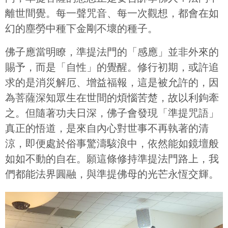
離世間覺。每一聲咒音、每一次觀想，都會在如
幻的塵勞中種下金剛不壞的種子。
佛子應當明瞭，準提法門的「感應」並非外來的
賜予，而是「自性」的覺醒。修行初期，或許追
求的是消災解厄、增益福報，這是被允許的，因
為菩薩深知眾生在世間的煩惱苦楚，故以利鉤牽
之。但隨著功夫日深，佛子會發現「準提咒語」
真正的悟道，是來自內心對世事不再執著的清
涼，即便處於俗事驚濤駭浪中，依然能如鏡壇般
如如不動的自在。願這條修持準提法門路上，我
們都能法界圓融，與準提佛母的光芒永恆交輝。