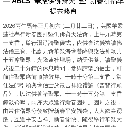
— ABLS 華嚴供佛齋天 暨 新春祈福準
提共修會
2026丙午馬年正月初六 (二月廿二日)，美國華嚴
蓮社舉行新春團拜暨供佛齋天法會，上午九時第
一支香，舉行灑淨請聖儀式，依供會法儀禮請佛
法僧三寶、七處九會華嚴海會菩薩與護法神眾共
十五席聖眾，光降蓮社壇場，納受供養。請聖儀
式後二十分鐘的休息時間，參與請聖的信士，可
前往聖眾席前頂禮敬拜。十時十分第二支香，常
住法師引領與會信士於最吉祥殿禮誦《普賢行願
品》，以法供養諸聖眾。十一時十五分第三支香
鐘鼓齊鳴，兩序大眾進行新春團拜。團拜之後，
由常住僧眾分發致贈新春平安福袋，人人歡喜踴
躍，互道平安吉祥、新春愉快。隨後舉行華嚴大