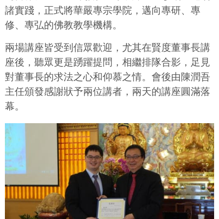
諸實踐，正式將華嚴專宗學院，邁向專研、專
修、專弘的佛教教學機構。
兩場講座皆受到信眾歡迎，尤其在賢度董事長講
座後，聽眾更是踴躍提問，相繼排隊合影，足見
對董事長的求法之心和仰慕之情。會後由陳潤吾
主任頒發感謝狀予兩位講者，兩天的講座圓滿落
幕。