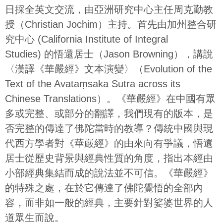
日採全英文交流，由亞洲研究中心主任周克勤教
授（Christian Jochim）主持。首先由加州整合研
究中心 (California Institute of Integral
Studies) 的悟還居士（Jason Browning），講說
〈漢譯《華嚴經》文本演變〉（Evolution of the
Text of the Avataṃsaka Sutra across its
Chinese Translations）。《華嚴經》在中國有眾
多或完整、或部分的翻譯，我們現有的版本，是
否完整的傳達了佛陀當時的教導？傳統中國與現
代西方學者對《華嚴經》的由來向有爭議，悟還
居士從歷史背景與經典性質的角度，指出本經由
小部經典集結而成的說法並不可信。《華嚴經》
的特殊之處，在於它傳達了佛陀覺悟的全部內
容，而非如一般的經典，主要針對娑婆世界的人
道眾生而說。