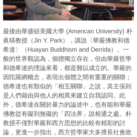
最後由華盛頓美國大學 (American University) 朴
眞暎教授（Jin Y. Park），講說〈華嚴佛教和德
希達〉（Huayan Buddhism and Derrida）。一
般的世界觀認為，個體獨立存在，但由華嚴哲學
和德希達的理論來看，都是難以成立的。華嚴的
因陀羅網概念，表現出個體之間有重重的關聯；
德希達也有類似的「相互關聯」之說，其主張則
是人們藉由與他人的相異來建立自我認同。此
外，德希達在關於暴力的論述中，也有能和華嚴
佛教從有礙到無礙的「四法界」說相通之處。朴
教授不僅對華嚴和西方思想的比較有精彩的討
論，更進一步指出，西方哲學家大多擅長社會政