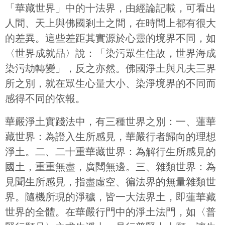
「華藏世界」中的十法界，由經論記載，可看出
人間、天上與佛國剎土之間，在時間上都有很大
的差異。這些差距其實源於心靈的境界不同，如
〈世界成就品〉說：「染污眾生住故，世界海成
染污劫轉變」，反之亦然。佛國淨土與凡夫三界
所之別，就在眾生心量大小、染淨境界的不同而
感得不同的依報。
華嚴淨土實踐法中，有三種世界之別：一、蓮華
藏世界：為證入生所感見，華嚴行者歸向的理想
淨土。二、二十重華藏世界：為解行生所感見的
國土，重重無盡，廣闊無邊。三、雜類世界：為
見聞生所感見，指盡虛空、徧法界的無量雜類世
界。隨機所現的淨穢，皆一大法界土，即蓮華藏
世界的全體。在華嚴行門中的淨土法門，如〈普