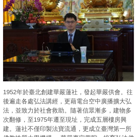
1952年於臺北創建華嚴蓮社，發起華嚴供會。往
後遍走各處弘法講經，更藉電台空中廣播擴大弘
法，並致力於社會救助。隨著信眾漸多，建物多
次翻修，至1975年遷至現址，完成五層樓房興
建。蓮社不僅印製法寶流通，更成立臺灣第一所