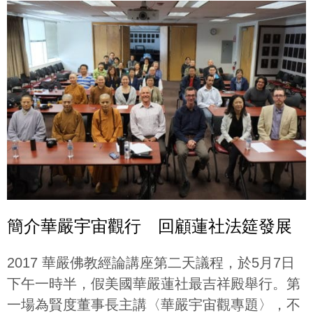
簡介華嚴宇宙觀行 回顧蓮社法筵發展
2017 華嚴佛教經論講座第二天議程，於5月7日
下午一時半，假美國華嚴蓮社最吉祥殿舉行。第
一場為賢度董事長主講〈華嚴宇宙觀專題〉，不