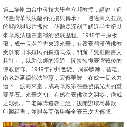
第二場則由台中科技大學牟立邦教授，講說〈近
代臺灣華嚴法筵的弘揚與傳承〉，透過圖文並茂
的解說與影片播放，使聽眾深刻了解近半世紀以
來華嚴法筵在臺灣的發展歷程。1948年中原板
蕩，成一長老首先東渡來臺，有鑑臺灣漢傳佛教
受以前日本殖民的摧殘式微，開辦「覺世圖書文
具社」，以助佛經的流通，間接恢復臺灣戰後的
佛教信仰。1949年神州色變、局勢驟轉，智老、
南老為延續佛法智慧，宏傳華嚴，在成一長老力
邀下，渡海來臺，成為華嚴宗在臺發揚光大的重
要基石。來臺之初，有感在臺佛法之凋零，僧戒
之鬆弛，二老除講遺教三經，後開辦環島募款，
印製經書，並與各高僧舉辦全臺三次大傳戒。