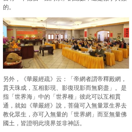
的。
另外，《華嚴經疏》云：「帝網者謂帝釋殿網，
貫天珠成，互相影現、影復現影而無窮盡」。是
指「世界海」中的「世界種」彼此可以互相貫
通，就如《華嚴經》說，菩薩可入無量眾生界去
教化眾生，亦可入無量的「世界網」而至無量佛
國土，皆證明此境界並非神話。