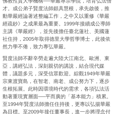
佛教性質大學機構──華嚴專宗學院，培育弘法僧
才。成公弟子賢度法師頗具慧根，承先啟後，推
動華嚴經論著述整編工作，之中又以重修《華嚴
經疏鈔》之成果最為重要。1999年接續成公導師
主講《華嚴經》，並先後擔任臺北蓮社、美國蓮
社住持，2005年取得德里大學哲學博士，此後依
然力學不倦，致力專弘華嚴。
賢度法師不辭辛勞走遍大陸大江南北、歐洲、東
亞，講經弘法，深刻親切的講說，結合現代媒
體，議題多元，深受信眾歡迎。綜觀1949年華嚴
宗東渡寶島，在智老、南老、成公努力下，逐步
生根拓展。此時因環境時代的需求，各項弘法活
動著重現實層面──平而廣的「基本能力」積累。
至1994年賢度法師擔任住持後，更專以弘揚華嚴
為目標。至2009年接任董事長，進一步將理念付