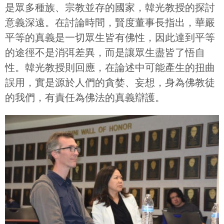
是眾多種族、宗教並存的國家，韓光教授的探討
意義深遠。在討論時間，賢度董事長指出，華嚴
平等的真義是一切眾生皆有佛性，因此達到平等
的途徑不是消弭差異，而是讓眾生盡皆了悟自
性。韓光教授則回應，在論述中可能產生的扭曲
誤用，實是源於人們的貪婪、妄想，身為佛教徒
的我們，有責任為佛法的真義辯護。