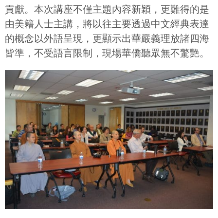
貢獻。本次講座不僅主題內容新穎，更難得的是
由美籍人士主講，將以往主要透過中文經典表達
的概念以外語呈現，更顯示出華嚴義理放諸四海
皆準，不受語言限制，現場華僑聽眾無不驚艷。