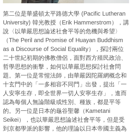
第二位是華盛頓太平路德大學 (Pacific Lutheran
University) 韓光教授（Erik Hammerstrom），講
說〈以華嚴思想論述社會平等的危機與希望〉
（The Peril and Promise of Huayan Buddhism
as a Discourse of Social Equality），探討兩位
二十世紀初期的佛教僧侶，面對西方殖民政治、
哲學思想的衝擊，如何以華嚴思想探討社會問
題。第一位是常惺法師，由華嚴因陀羅網概念和
十玄門中的「一多相容不同門」出發，提出「一
人安寧生存，即全世界一切人安寧生存」，進而
認為每個人無論階級或性別、種族，都是平等
的。另一位是日本的龜谷聖馨（Kametani
Seikei），也以華嚴思想論述社會平等，但是受
到京都學派的影響，他的理論以日本帝國主義為