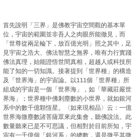
首先說明「三界」是佛教宇宙空間觀的基本單
位，宇宙的範圍並非吾人之肉眼所能徹見，而
「世尊從兩足輪下，放百億光明」照之其中，足
見宇宙之浩大、佛法智慧之無界，唯有力行實踐
佛法真理，始能證悟世間真相，超越人或科技所
能了知的一切知識。接著提到「世界種」的構造
及「世界海」的宇宙論。以111個「世界種」所
組成的宇宙是一個「世界海」，如「華藏莊嚴世
界海」；世界種中佛剎塵數的小世界，就如銀河
系中的數千億顆恆星。〈如來現相品〉云：一億
世界海微塵數諸菩薩眾來此集會，聽佛說法。此
數量聽來已是不可思議，但相對於目前所知，宇
宙有一千億個「銀河系」的總數，還是微乎其微