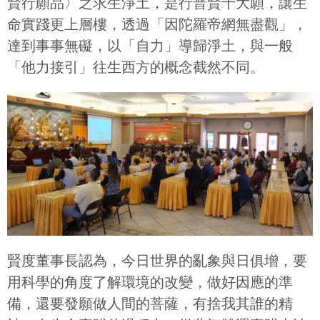
賢行願品〉之求生淨土，是行普賢十大願，讓生
命實踐更上層樓，透過「因陀羅帝網無盡觀」，
達到事事無礙，以「自力」導歸淨土，與一般
「他力接引」往生西方的概念截然不同。
賢度董事長認為，今日世界的亂象與日俱增，要
用科學的角度了解環境的改變，做好因應的準
備，還要發願做人間的菩薩，有捨我其誰的精