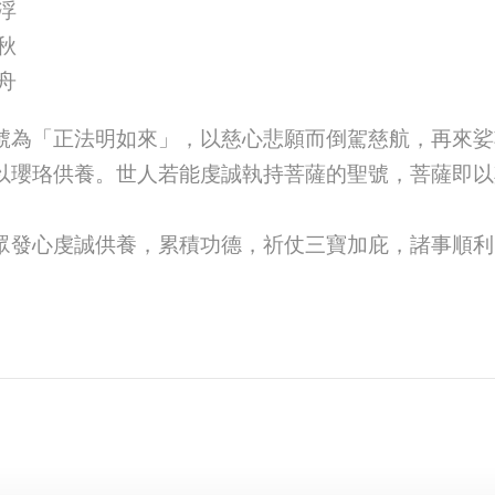
浮
秋
舟
號為「正法明如來」，以慈心悲願而倒駕慈航，再來娑
以瓔珞供養。世人若能虔誠執持菩薩的聖號，菩薩即以
眾發心虔誠供養，累積功德，祈仗三寶加庇，諸事順利