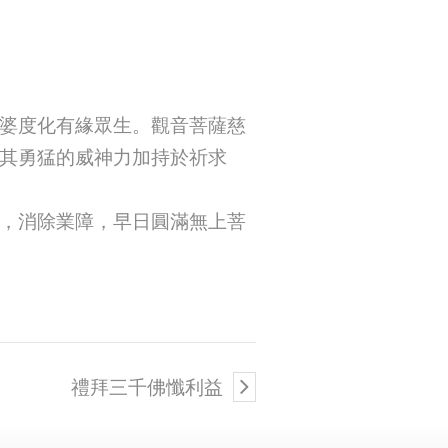
婆度化有緣眾生。觀音菩薩慈
其勇猛的威神力加持於祈求
，消除業障，早日圓滿無上菩
禮拜三千佛懺利益