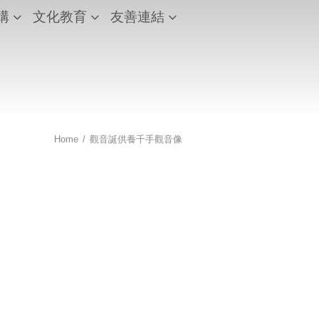
構
文化教育
友善連結
Home
/
觀音誕供養千手觀音像