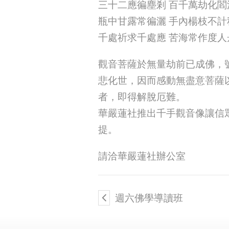
三十二應徧塵剎 百千萬劫化閻
瓶中甘露常徧灑 手內楊枝不計
千處祈求千處應 苦海常作度人
觀音菩薩於無量劫前已成佛，
悲化世，因而感動無盡意菩薩
者，即得解脫厄難。
華嚴蓮社推出千手觀音像讓信
提。
請洽華嚴蓮社辦公室
週六佛學導讀班