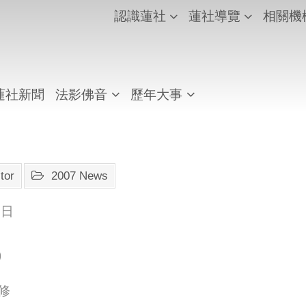
認識蓮社
蓮社導覽
相關機
蓮社新聞
法影佛音
歷年大事
tor
2007 News
誕日
)
修