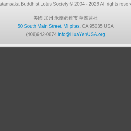
atamsaka Buddhist Lotus Society © 2004 - 2026 All rights reser
美國 加州 米爾必達市 華嚴蓮社
50 South Main Street, Milpitas
, CA 95035 USA
(408)942-0874
info@HuaYenUSA.org