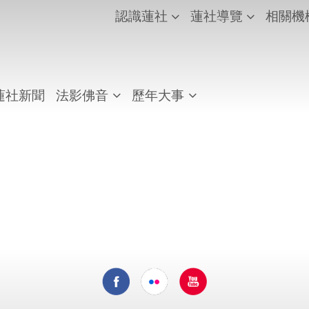
認識蓮社
蓮社導覽
相關機
蓮社新聞
法影佛音
歷年大事