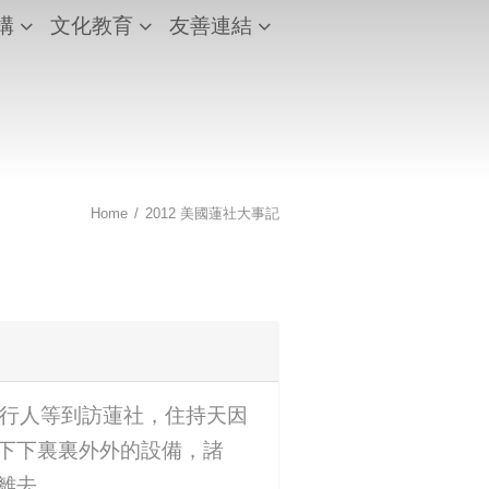
構
文化教育
友善連結
Home
/
2012 美國蓮社大事記
們一行人等到訪蓮社，住持天因
下下裏裏外外的設備，諸
離去。