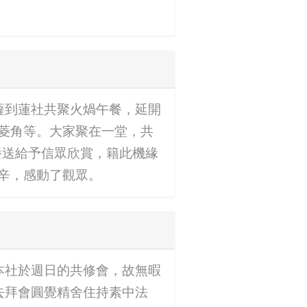
菩薩到蓮社共聚火煱午餐，延開
菱角等。大家聚在一堂，共
播送給予信眾欣賞，籍此機緣
辛，感動了觀眾。
於本社於週日的共修會，故無暇
）去拜會圓覺精舍住持素中法