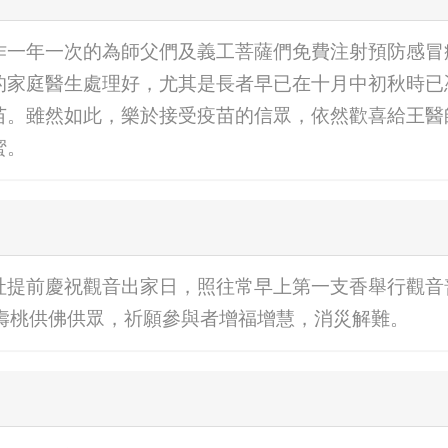
作一年一次的為師父們及義工菩薩們免費注射預防感冒
家庭醫生處理好，尤其是長者早已在十月中初秋時已憑著M
苗。雖然如此，樂於接受疫苗的信眾，依然歡喜給王醫
蜜。
社提前慶祝觀音出家日，照往常早上第一支香舉行觀音
、壽桃供佛供眾，祈願參與者增福增慧，消災解難。