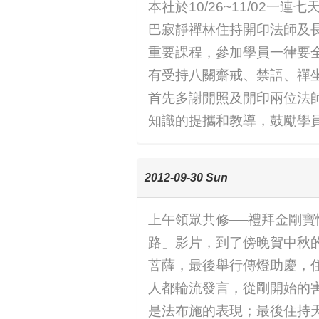
本社於10/26~11/0
巴寂靜禪林住持開印法師及
重要課程，參加學員一律要
有受持八關齋戒、禁語、禪
首先多謝開照及開印兩位法
知識的提攜和教導，鼓勵學
2012-09-30 Sun
上午領眾共修──禮拜金剛
路」影片，到了傍晚賀中秋
菩薩，最後舉行傳燈助慶，
人都輪流發言，從剛開始的
是法布施的表現；最後住持