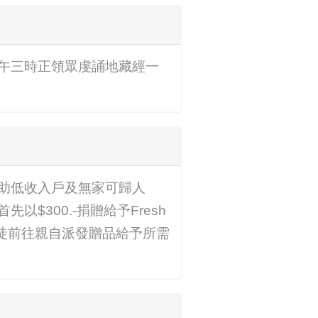
午三時正領眾虔誦地藏經一
助低收入戶及無家可歸人
300.-捐贈給予Fresh
率領信徒前往親自派發贈品給予所需