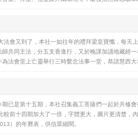
度的年終大法會又到了，本社一如往年的禮拜梁皇寶懺，每
法師共同主法，分五支香進行，又於晚課加誦地藏經一
午為法會堂上亡靈舉行三時繫念法事一堂，恭請慧西大
今期已是第十五期，本社召集義工菩薩們一起於共修會
即比較前十四期加大了一倍，字體更大，圖片更清楚，
013）的年曆表，供信眾細閱。