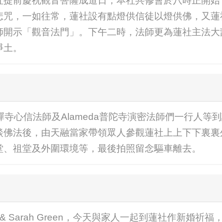
社提前慶祝觀音菩薩成道日，本社共修會於八時正開始
悲咒，一如往常，蓮社設有點燈供信徒以燈供佛，又蓮
師開示「觀音法門」。下午二時，法師更為蓮社主法大
生淨土。
觀音禪寺心信法師及Alameda普陀寺演密法師們一行人
談佛法後，由天融當家帶領眾人參觀蓮社上上下下裏裏
堂、祖堂及外圍環境等，最後拍照留念驅車離去。
on & Sarah Green，今天與家人一起到蓮社作新婚祈福，