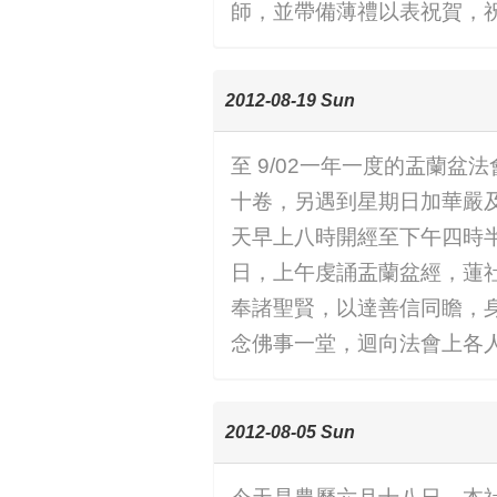
師，並帶備薄禮以表祝賀，
2012-08-19 Sun
至 9/02一年一度的盂蘭
十卷，另遇到星期日加華嚴
天早上八時開經至下午四時
日，上午虔誦盂蘭盆經，蓮
奉諸聖賢，以達善信同瞻，
念佛事一堂，迴向法會上各
2012-08-05 Sun