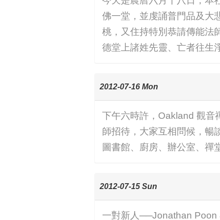
今天是農曆六月十八日，本
佛一堂，並虔誦普門品及大
桃，又住持特別恭請傳能法
德堂上諸姓先靈、亡者往
2012-07-16 Mon
下午六時許，Oakland 
師招待，大家互相問候，暢
圖書館、廚房、辦公室、禪
2012-07-15 Sun
一對新人──Jonathan Po