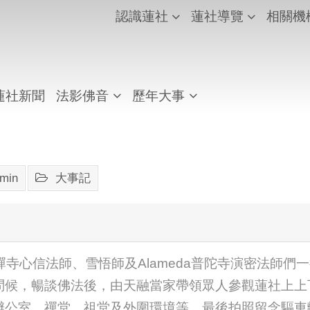
認識蓮社
蓮社導覽
相關機
蓮社新聞
法影佛音
歷年大事
min
大事記
觀音禪寺心信法師、雪悟師及Alameda普陀寺演密法師
問候，暢談佛法後，由天融當家帶領眾人參觀蓮社上上
辦公室、禪堂、祖堂及外圍環境等，最後拍照留念驅車