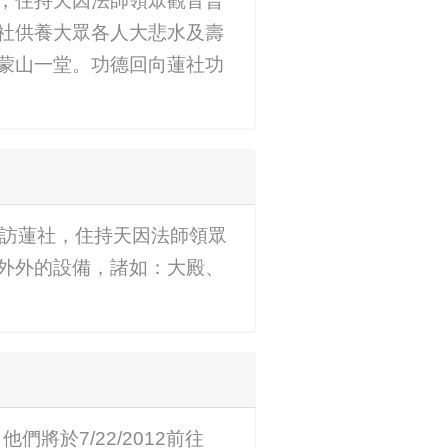
，住持天因法師領眾觀音普
社供養大眾各人大悲水及壽
蒙山一堂。功德回向蓮社功
等到訪蓮社，住持天因法師領眾
外外的設備，諸如：大殿、
他們將於7/22/2012前往