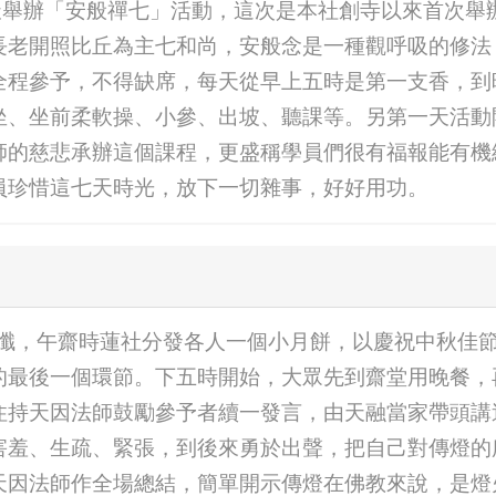
2一連七天舉辦「安般禪七」活動，這次是本社創寺以來首次
長老開照比丘為主七和尚，安般念是一種觀呼吸的修法
全程參予，不得缺席，每天從早上五時是第一支香，到
坐、坐前柔軟操、小參、出坡、聽課等。另第一天活動
師的慈悲承辦這個課程，更盛稱學員們很有福報能有機
員珍惜這七天時光，放下一切雜事，好好用功。
寶懺，午齋時蓮社分發各人一個小月餅，以慶祝中秋佳
的最後一個環節。下五時開始，大眾先到齋堂用晚餐，
住持天因法師鼓勵參予者續一發言，由天融當家帶頭講
害羞、生疏、緊張，到後來勇於出聲，把自己對傳燈的
天因法師作全場總結，簡單開示傳燈在佛教來說，是燈