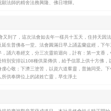
祝願法師的精舍法務興隆、佛日增輝。
盆法會又到了，這次法會如去年一樣共十五天，住持天因
及延生普佛各一堂。法會圓滿日早上誦盂蘭盆經，下午
半，誦六卷經文，分三次靈前迴向，計有：第一支香，
社特別安排以108種供菜傳供，給予信眾上供十方佛，
身虔心敬；下濟三塗苦，以資六道羣靈，普施同受。下
人所供奉牌位上的諸姓亡靈，早生淨土