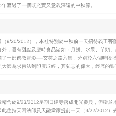
今年渡過了一個既充實又意義深遠的中秋節。
（9/30/2012），本社特別於中秋前一天招待義工
食外，還有甜點及應時食品諸如：月餅、水果、芋頭、
備了一部佛教電影──玄奘之路六集，分別於六個時段
奘大師為求佛法到印度取經，其弘志的偉大，經歷的艱
精舍於9/23/2012星期日建寺落成開光慶典，但礙
此住持天因法師及天融當家提前一天（9/22/2012