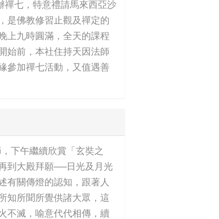
舉辦禪七，特意禮請馬來西亞沙
，是佛教修習止觀及禪定的
晚上九時圓滿，全天的課程
開始前，本社住持天因法師
緣參加禪七活動，又值遇善
節，下午繼續欣賞「玄奘之
再到大殿拜願──日光及月光
述有關傳燈的認知，跟著人
所知所聞所覺供諸大眾，這
火不滅，喻意代代相傳，續