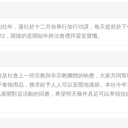
如往年，蓮社於十二月份舉行加行功課，每天提前於下
/22，跟隨的是開始年終法會禮拜梁皇寶懺。
府及社會上一些宗教與非宗教團體的响應，大家共同幫
物用品，務求給予人人可以安隱地過節。本社今年首先以$
ply Co.,作為展開對這活動的回應，希望明天條件具足可以