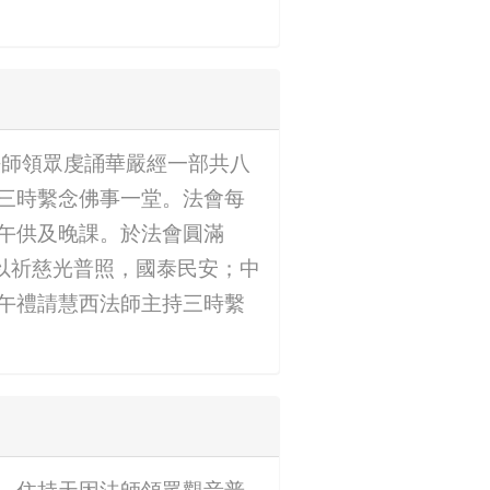
法師領眾虔誦華嚴經一部共八
三時繫念佛事一堂。法會每
午供及晚課。於法會圓滿
以祈慈光普照，國泰民安；中
午禮請慧西法師主持三時繫