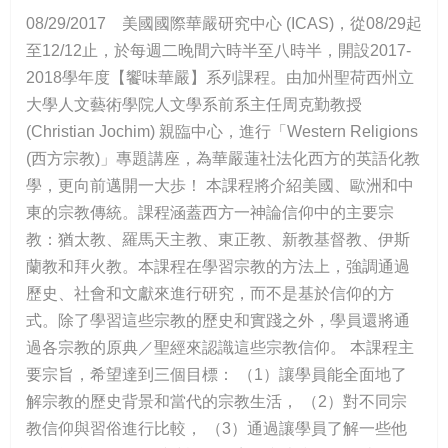
08/29/2017 美國國際華嚴研究中心 (ICAS)，從08/29起
至12/12止，於每週二晚間六時半至八時半，開設2017-
2018學年度【饗味華嚴】系列課程。由加州聖荷西州立
大學人文藝術學院人文學系前系主任周克勤教授
(Christian Jochim) 親臨中心，進行「Western Religions
(西方宗教)」專題講座，為華嚴蓮社法化西方的英語化教
學，更向前邁開一大歩！ 本課程將介紹美國、歐洲和中
東的宗教傳統。課程涵蓋西方一神論信仰中的主要宗
教：猶太教、羅馬天主教、東正教、新教基督教、伊斯
蘭教和拜火教。本課程在學習宗教的方法上，強調通過
歷史、社會和文獻來進行研究，而不是基於信仰的方
式。除了學習這些宗教的歷史和實踐之外，學員還將通
過各宗教的原典／聖經來認識這些宗教信仰。 本課程主
要宗旨，希望達到三個目標： （1）讓學員能全面地了
解宗教的歷史背景和當代的宗教生活， （2）對不同宗
教信仰與習俗進行比較， （3）通過讓學員了解一些他