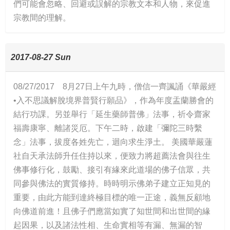
們可能會忽略、回避或誤解的宗教文本和人物，來促進
宗教間的理解。
2017-08-27 Sun
08/27/2017 8月27日上午九時，僧信一齊諷誦《華嚴經
•入不思議解脫境界普賢行願品》，作為年度盂蘭勝會的
結行功課。另並舉行「延生藥師普佛」法事，祈令齋家
福壽康寧、離諸災厄。下午二時，啟建「彌陀三時繫
念」法事，拔度各姓先亡，迴向求生淨土。 美國華嚴蓮
社自天承法師升任住持以來，便致力將超薦法會與往生
佛事修行化，鼓勵、接引有緣來此道場的佛子信眾，共
同參與佛法的實質修持。時時明示佛弟子建立正知見的
重要，由此方能到達終極目標的唯一正途，義無反顧地
向佛道前進！且佛子們應當如實了知世間和出世間的緣
起因果，以及諸法性相、生命實相等有漏、無漏的智