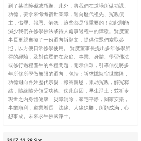
到了某些障礙或瓶頸。此外，將我們在道場所做功課、
功德，要拿來懺悔宿世業障，迴向歷代祖先、冤親債
主，懺罪、報恩、解怨，這些都是很重要的！如此則能
減少我們在修學佛法或待人處事過程中的障礙。賢度董
事長更親自擬了一份迴向祈願文，提供信眾們索取參
照，以方便日常修學使用。 賢度董事長提出多年修學所
得的經驗，及對信眾們在家庭、事業、身體、學習佛法
或修行過程產生的各種問題，開示信眾，引導信徒將多
年所修所學做無限的迴向，包括：祈求懺悔宿世業障，
功德迴向各姓歷代宗親，報答親恩，累劫冤親，解冤釋
結，隨緣隨分領受功德。仗此良因，早生淨土；並祈令
現世之內身體健康，災障消除，家宅平靜，闔家安樂，
事業順利，道業增長，法緣、人緣殊勝，所願成滿，心
想事成。未來求生佛國淨土。
2017-10-28 Sat