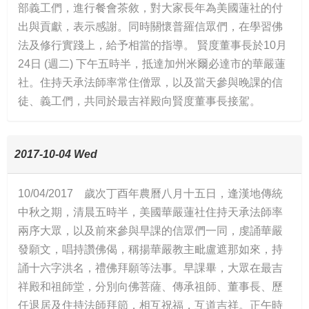
部義工們，進行餐會茶敘，對大家長年為美國蓮社的付
出與貢獻，表示感謝。同時關懷普羅信眾們，在學習佛
法及修行實踐上，給予相當的指導。 賢度董事長於10月
24日 (週二) 下午五時半，抵達加州米爾必達市的華嚴蓮
社。住持天承法師率常住僧眾，以及當天參與晚課的信
徒、義工們，共同於最吉祥殿向賢度董事長接駕。
2017-10-04 Wed
10/04/2017 歲次丁酉年農曆八月十五日，逢漢地傳統
中秋之期，清晨五時半，美國華嚴蓮社住持天承法師率
兩序大眾，以及前來參與早課的信眾們一同，虔誦華嚴
發願文，唱持讚佛偈，稱揚華嚴教主毗盧遮那如來，持
誦十六字洪名，禮佛拜願等法事。早課畢，大眾在最吉
祥殿和祖師堂，分別向佛菩薩、傳承祖師、董事長、歷
任退居及住持法師拜節，相互祝福，互道吉祥。正午時