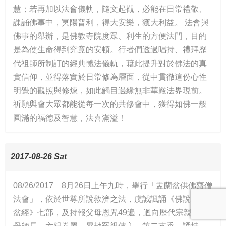
慧；若再加以法會儀軌，隨文起觀，必能在日常禮敬、
課誦佛事中，冥陽普利，得大安樂，獲大利益。 法會與
佛事的舉辦，是佛教寺院度眾、利生的方便法門，目的
是為使生命得到究竟的安頓。行者們透過唱持、禮拜歷
代祖師所制訂的經典懺法儀軌，藉此提升對於佛法的真
實信仰，並得落實於日常修為層面，從中貫徹這份心性
明覺的觀照與修煉，如此觸目遇緣無非華嚴法界現前。
祈願與會大眾都能從每一次的共修會中，獲得如佛一般
圓滿的福德及智慧，法喜滿溢！
2017-08-26 Sat
08/26/2017 8月26日上午九時，舉行「盂蘭盆供佛齋僧
法會」，依於世尊所說救濟之法，虔誠諷誦《佛說盂蘭
盆經》七部，及持報父母恩咒49遍，迴向歷代宗親、父