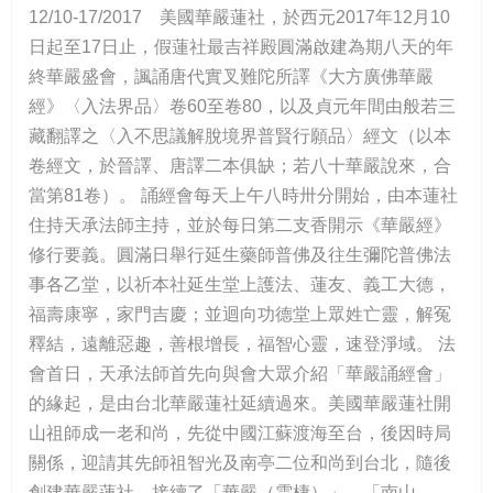
12/10-17/2017 美國華嚴蓮社，於西元2017年12月10
日起至17日止，假蓮社最吉祥殿圓滿啟建為期八天的年
終華嚴盛會，諷誦唐代實叉難陀所譯《大方廣佛華嚴
經》〈入法界品〉卷60至卷80，以及貞元年間由般若三
藏翻譯之〈入不思議解脫境界普賢行願品〉經文（以本
卷經文，於晉譯、唐譯二本俱缺；若八十華嚴說來，合
當第81卷）。 誦經會每天上午八時卅分開始，由本蓮社
住持天承法師主持，並於每日第二支香開示《華嚴經》
修行要義。圓滿日舉行延生藥師普佛及往生彌陀普佛法
事各乙堂，以祈本社延生堂上護法、蓮友、義工大德，
福壽康寧，家門吉慶；並迴向功德堂上眾姓亡靈，解冤
釋結，遠離惡趣，善根增長，福智心靈，速登淨域。 法
會首日，天承法師首先向與會大眾介紹「華嚴誦經會」
的緣起，是由台北華嚴蓮社延續過來。美國華嚴蓮社開
山祖師成一老和尚，先從中國江蘇渡海至台，後因時局
關係，迎請其先師祖智光及南亭二位和尚到台北，隨後
創建華嚴蓮社，接續了「華嚴（雲棲）」、「南山