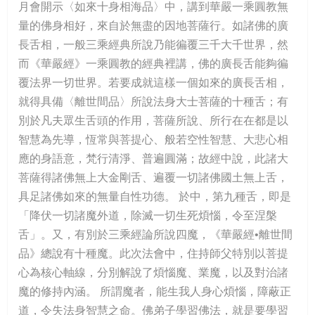
月會開示〈如來十身相海品〉中，講到華嚴一乘圓教無
量的佛身相好，來自於無盡的因地菩薩行。如諸佛的廣
長舌相，一般三乘經典所說乃能徧覆三千大千世界，然
而《華嚴經》一乘圓教的經典裡講，佛的廣長舌能夠徧
覆法界一切世界。若要成就這樣一個如來的廣長舌相，
就得具備〈離世間品〉所說法身大士菩薩的十種舌；有
別於凡夫眾生舌頭的作用，菩薩所說、所行在在都是以
智慧為先導，恆常與菩提心、般若空性智慧、大悲心相
應的身語意，梵行清淨、普遍圓滿；故經中說，此諸大
菩薩得諸佛無上大金剛舌、遍覆一切諸佛國土無上舌，
具足諸佛如來的無量自性功德。 於中，第九種舌，即是
「降伏一切諸魔外道，除滅一切生死煩惱，令至涅槃
舌」。又，有別於三乘經論所說四魔，《華嚴經•離世間
品》總說有十種魔。此次法會中，住持師父特別以菩提
心為核心軸線，分別解說了煩惱魔、業魔，以及對治諸
魔的修持內涵。 所謂魔者，能生我人身心煩惱，障蔽正
道，令失法身智慧之命。佛弟子學習佛法，就是要學習