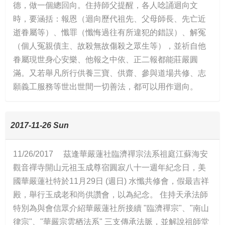
德，做一個總回向。住持師父提醒，各人唸誦迴向文
時，要涵括：報恩（迴向歷代祖先、父母師長、先亡近
逝眷屬等）、懺罪（懺悔過往有所違犯的錯誤）、解冤
（個人冤親債主、故殺無故傷殺之眾生等），並祈自他
眷屬現世身心安樂、他報之中依、正二報都能莊嚴圓
滿。又若舉凡所行供養三寶、供齋、參與道場共修、志
願義工服務等世出世間一切善法，都可以用作迴向。
2017-11-26 Sun
11/26/2017 茲逢華嚴蓮社臨濟禪宗法系祖庭江蘇海安
觀音禪寺開山元祖玉成尊宿圓寂八十一週年紀念日，美
國華嚴蓮社特於11月29日 (週日) 水懺共修會，假最吉祥
殿，舉行玉成老和尚供讚會，以為紀念。 住持天承法師
特別為與會信眾介紹華嚴蓮社所接續 "臨濟禪宗"、"南山
律宗"、"華嚴宗雲栖法系" 三支傳承法脈，並解說祖師堂