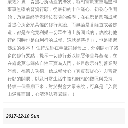
嚴經》裏，菩提心所涵蓋的層次，就相當於重重無盡和
事事無礙的普賢行願，從最初的十信滿心、初發心住開
始，乃至最終等覺階位菩薩的修學，在在都是圓滿成就
菩提心所必須具備的修行實踐。而無論是菩薩道或者佛
道，都是在究竟利樂一切眾生邊上所圓成的，故說利他
行的同時也是自利行的成就。這就是菩提心，也是學習
佛法的根本！ 住持法師在華嚴誦經會上，分別開示了諸
多的修行要點，提示一切修行必以斷惡修善為基礎，在
在處處莫忘歸依自性三寶為入門，並且教示分別善業與
淨業、福德與功德、信成就發心（真實菩提心）與普賢
行願的開展，以及日常生活中隨相離相的觀照與受持。
持續一個星期下來，對於與會大眾來說，可真是「入寶
山滿載而回，心清淨法喜賦歸」！
2017-12-10 Sun