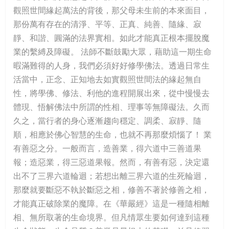
觀照世間緣起萬法的背後，那父母未生前的本來面目，
那份萬有存在的清淨、平等、正真、純善、隨緣、寂
靜、和諧、圓滿的法界實相。如此才能真正根本擺脫魔
業的繫縛及障礙。 法師不斷鼓勵大眾，藉助這一期生命
暇滿難得的人身，我們必須好好修學佛法。透過日常生
活當中，正念、正知地去如實觀照世間法的緣起無自
性，將學佛、修法、利他的進程開展出來，從中慢慢去
體現、悟解佛法中所謂的性相、理事等無障礙法。久而
久之，當行者的身心逐漸趨向穩定、調柔、寂靜、隨
順，相應於佛心智慧的生命，也就不再那麼煩惱了！ 業
有善惡之分。一般而言，造善業，得六道中三善道果
報；造惡業，得三惡道果報。然而，有善有惡，決定還
出不了三界六道輪迴；若想出離三界六道的生死輪迴，
那麼就要斷惡不執於斷惡之相，修善不著於修善之相，
才能真正破除業的魔障。在《華嚴經》這是一種隨相離
相、無所取著的生命境界。但凡情眾生要如何達到這種