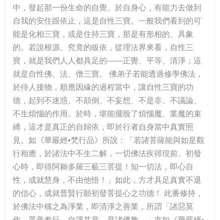
中，發起那一份生命的自覺。於自身心，有能力去做到
自我的安住跟依止，這是自性三寶。一般我們看到的可
能是化相三寶，或是住持三寶，那是有形相的、具象
的。若說根源、究竟的皈依，從理法界來看，自性三
寶，就是我們人人都具足的——正覺、平等、清淨；這
就是自性佛、法、僧三寶。 佛弟子若能透過修學佛法，
於待人接物，順應因緣的過程當中，讓自性三寶的功
德，起到不迷惑、不顛倒、不妄想、不是非、不議論、
不生煩惱的作用。於時，堪能擺脫了煩惱魔、業魔的束
縛，這才是真正的自歸依，即於行者自身當中真實照
見。如《華嚴經•梵行品》所說：「若諸菩薩能與如是觀
行相應，於諸法中不生二解，一切佛法疾得現前。初發
心時，即得阿耨多羅三藐三菩提！知一切法，即心自
性，成就慧身，不由他悟！」如此，方才具足真實不退
的信心，成就普賢行願初發菩提心之功德！ 此番修持，
於佛法中稱之為淨業，即清淨之善業，所謂「諸惡莫
作，眾善奉行，自淨其意，是諸佛教。」亦如《華嚴經•