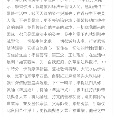
示，學習佛法，就是依因緣法來善待人間。勉勵僧俗二
眾於生活中，觀照因緣的發生與滅去，在過程中不去見
人我、不去見是非，更不去議論好壞；學習接納自他生
命的侷限，並且善待自他生命的處境。一切應我而來的
因緣，都只是因緣法中的發生，發生的當下也就剎那生
滅變化；一切都生無來處，一切都滅無去處。行者應當
隨時歸零，安頓自他身心，安住在一切法的體性(實相)，
安住於無生；學習菩薩，讓正念、正知現前，在生活中
展開「如實觀照」與「自我療癒」的華嚴法界觀行。 中
午時分，佛前獻供祈福。蓮社敬備壽麵、大悲水供佛供
眾，更有信眾帶來西點、自製紅豆麻糬等與大眾結緣，
讓午齋倍顯豐盛與溫暖。下午一時半，準提法門共修，
諷誦《準提經》，持誦〈準提神咒〉，後由住持法師帶
領與會大眾，將此誦經、持咒的善根功德，迴向懺除宿
世業障，並及歷代宗親、父母師長、累劫冤親，祈願仗
此良因早生淨土；更祝願與會大眾五福重增，他報之中