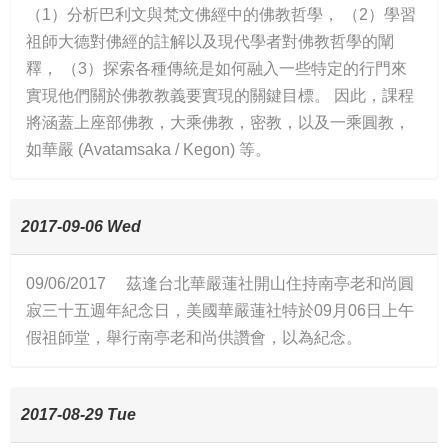
（1）分析巴利文與梵文佛經中的佛教哲學， （2）學習
祖師大德對佛經的註解以及現代學者對佛教哲學的闡
釋， （3）探索各種傳統是如何融入一些特定的行門來
實現他們關於佛教教義要實現的關鍵目標。 因此，課程
將涵蓋上座部佛教，大乘佛教，密教，以及一乘圓教，
如華嚴 (Avatamsaka / Kegon) 等。
2017-09-06 Wed
09/06/2017 茲逢台北華嚴蓮社開山住持南亭老和尚圓
寂三十五週年紀念日，美國華嚴蓮社特於09月06日上午
假祖師堂，舉行南亭老和尚供讚會，以為紀念。
2017-08-29 Tue