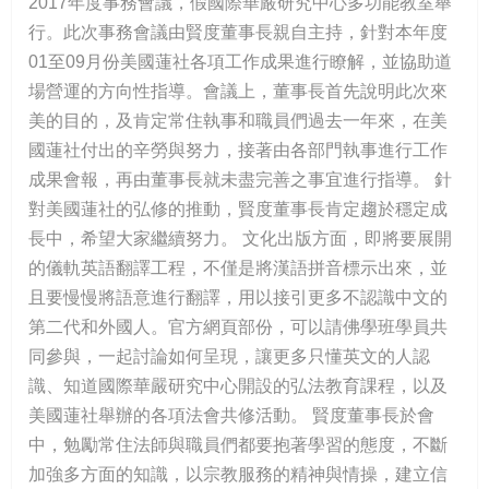
2017年度事務會議，假國際華嚴研究中心多功能教室舉
行。此次事務會議由賢度董事長親自主持，針對本年度
01至09月份美國蓮社各項工作成果進行瞭解，並協助道
場營運的方向性指導。會議上，董事長首先說明此次來
美的目的，及肯定常住執事和職員們過去一年來，在美
國蓮社付出的辛勞與努力，接著由各部門執事進行工作
成果會報，再由董事長就未盡完善之事宜進行指導。 針
對美國蓮社的弘修的推動，賢度董事長肯定趨於穩定成
長中，希望大家繼續努力。 文化出版方面，即將要展開
的儀軌英語翻譯工程，不僅是將漢語拼音標示出來，並
且要慢慢將語意進行翻譯，用以接引更多不認識中文的
第二代和外國人。官方網頁部份，可以請佛學班學員共
同參與，一起討論如何呈現，讓更多只懂英文的人認
識、知道國際華嚴研究中心開設的弘法教育課程，以及
美國蓮社舉辦的各項法會共修活動。 賢度董事長於會
中，勉勵常住法師與職員們都要抱著學習的態度，不斷
加強多方面的知識，以宗教服務的精神與情操，建立信