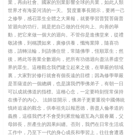
業，再由社會、國家的別業影響全球的共業，如此人類
世界才有海晏河清的一天。 賢度董事長開示，要將一己
之修學，感召眾生全體之大果報，就要學習普賢菩薩普
皆迴向的功行。就是把自己做的任何向上、向善的舉
動，把它來做一個大的迴向。不管你是進佛堂來，從禮
敬諸佛，到稱讚如來，廣修供養，懺悔業障，隨喜功
德，請轉法輪，到請佛住世，常隨佛學，恆順眾生；然
後，將此等善業全數迴向，把所有功德迴向盡法界虛空
界的眾生。這種觀念我們建立起來之後，在華嚴的領域
裏，大家對於修行就會有個長遠的目標；因為修學華嚴
是菩薩道的一個總綱，也是讓我們學佛弟子，有朝一日
可以成就佛道的指標。這種心念，一定要時刻恆常保持
在佛子的內心。 法師並開示，佛弟子更要重視中國傳統
慎終追遠的觀念，供奉祖先以報恩德，善盡人倫孝道的
義務，這樣我們才不會受到累世輪迴互為六親眷屬，父
母師長，所產生的因果糾纏。否則，我們在日常生活或
工作中，乃至下一代的身心成長和學習上，往往會遭遇