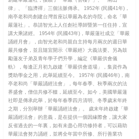
律」、「臨濟禪」三個法脈傳承。 1952年 (民國41年)，
南亭老和尚創建台灣首座以華嚴為名的寺院，命名「華
嚴蓮社」。恭請智光上人任創社導師暨第一任住持，宣
講大乘諸經。 1954年 (民國43年)，華嚴蓮社成立「華嚴
誦經月會」，由智光老和尚親自主持每月兩次的週日華
嚴共修會，並且隨宜開示《華嚴經》大義法要。另為鼓
勵蓮友子弟及青年學子們升學，編定《華嚴供會儀
軌》，每逢正月初九啟建「華嚴供會道場」，集資作為
獎助學金之用，此舉延續至今。 1957年 (民國46年)，南
亭老和尚「華嚴誦經法會」，每年春季、秋季兩次的法
界盛會，僧信共修不輟，延續至今。如今，美國華嚴蓮
社即是傳承此舉，於每年春季四月清明、冬季歲末年終
之期，分別舉辦「華嚴誦經法會」。 歲末年終啟建「華
嚴誦經法會」的意義，是在提供一個因緣際會，讓大家
反省過去的一年裏，如有未盡心用功修持者，可以藉助
華嚴法會努力誦經，並將全年當中所修、所行善業功