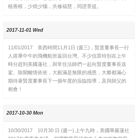
植善根，少煩少惱，共修福慧，同證菩提。
2017-11-01 Wed
11/01/2017 美西時間11月1日 (週三)，賢度董事長一行
人搭乘中午的飛機航班返回台灣。不少信眾特別在上午
時分趕到美國蓮社，與常住法師們一起向賢度董事長送
駕。除開離情依依，大殿滿是無限的感恩，大夥都滿心
期待著賢度董事長下一個年度的蒞臨指導，及與師父的
相會！
2017-10-30 Mon
10/30/2017 10月30 日 (週一) 上午九時，美國華嚴蓮社