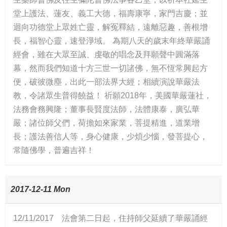
堂上護法、蓮友、義工大德，福壽康寧，家門吉慶；並
迴向功德堂上眾姓亡靈，解冤釋結，遠離惡趣，善根增
長，福智心靈，速登淨域。 為期八天的歲末年終華嚴誦
經會，雖在大眾至誠、虔敬的唱念及拜願聲中圓滿落
幕，然而我們知道十方三世一切諸佛，無不恆常興起方
便，破彼微塵，出此一部法界大經；相續演說華嚴法
教，令諸眾生普得饒益！ 祈願2018年，美國華嚴蓮社，
法務會務興隆；董事長賢度法師，法體康泰，廣弘華
嚴；諸位師父們，荷擔如來家業，菩提精進，道業增
長；護法善信人等，身心健康，少煩少惱，發菩提心，
常隨佛學，普遍吉祥！
2017-12-11 Mon
12/11/2017 法會第二日起，住持師父延續了華嚴誦經