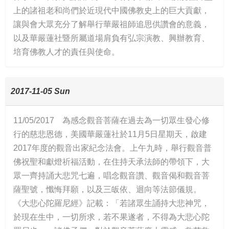
上的諸祖老和尚們於近現代中國佛教史上的巨大貢獻，
讓與會大眾充分了解舉行華嚴祖師追思供讚會的意義，
以及華嚴蓮社暨所屬道場肩負有弘宗演教、興辦教育、
培育佛教人才的責任與使命。
2017-11-05 Sun
11/05/2017 為感念觀音菩薩在過去為一切眾生發心修
行的慈悲恩德，美國華嚴蓮社於11月5日星期天，啟建
2017年度的觀音出家紀念法會。上午九時，舉行觀音普
佛祝聖和獻燈祈福活動，在住持天承法師的帶領下，大
眾一齊持誦大悲咒七遍，唱念觀音讚、觀音偈和觀音菩
薩聖號，懺悔拜願，以及三皈依、迴向等法節儀規。
《大悲心陀羅尼經》記載：「若諸眾生誦持大悲神咒，
於現在生中，一切所求，若不果遂者，不得為大悲心陀