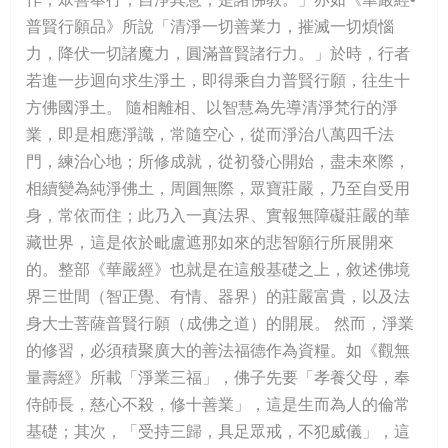
普賢行願品》所說「清淨一切善業力，摧滅一切煩惱
力，降伏一切諸魔力，圓滿普賢諸行力。」於時，行者
若進一步迴向求生淨土，即得乘自力普賢行願，往生十
方佛國淨土。 隨相離相、以智慧為先導清淨梵行的淨
業，即是相應淨識，常隨空心，從而淨治八萬四千法
門，練治心地；所修成就，從初發心開始，盡未來際，
相續變為純淨佛土，周圓無際，眾寶莊嚴，乃至自受用
身，常依而住；此乃入一真法界、實報無障礙莊嚴的華
藏世界，這是依於毗盧遮那如來的悲智願行所展開來
的。整部《華嚴經》也就是在這般基礎之上，敘述佛境
界三世間（智正覺、有情、器界）的莊嚴富貴，以及法
身大士菩薩普賢行願（成佛之道）的開展。 然而，淨業
的修習，必須積聚廣大的善法福德作為資糧。如《觀無
量壽經》所載「淨業三福」，佛子先要「孝養父母，奉
侍師長，慈心不殺，修十善業」，這是生而為人的倫常
基礎；其次，「受持三歸，具足眾戒，不犯威儀」，這