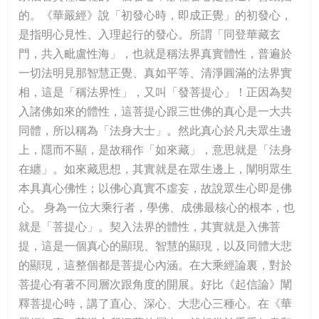
的。《華嚴經》說「初發心時，即成正覺」的初發心，
是指明心見性、入理起行的發心。所謂「同登華藏玄
門，共入毗盧性海」，也就是稱法界真實體性，普遍於
一切法明見那智慧正覺、真如平等、清淨圓滿的法界實
相，這是「稱法界性」，又叫「發菩提心」！正因為契
入諸佛如來的體性，這菩提心跟三世佛的真心是一大共
同體，所以稱為「法身大士」。然此真心於凡夫眾生邊
上，隱而不顯，是故稱作「如來藏」，意思就是「法身
在纏」。如來藏思想，其實就是在眾生邊上，闡明眾生
本具真心佛性；以佛心真實不虛妄，故說眾生心即是佛
心。 身為一位大乘行者，學佛、成佛最核心的根本，也
就是「菩提心」。契入法界的體性，其實就是入佛菩
提，這是一個真心的顯現、智慧的顯現，以及同體大悲
的顯現，這整個都是菩提心內涵。在大乘經論裏，對於
菩提心有著不同層次跟角度的開展。好比《起信論》闡
釋菩提心時，講了直心、深心、大悲心三種心。在《華