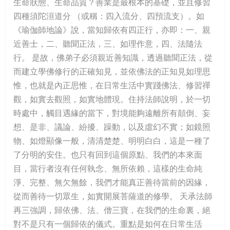
生命狀態、生命品質？善業是最根本的基礎，並且修習
四種須陀洹道分 （或稱：四入流分、四預流支）。如
《瑜伽師地論》說，當知歸依有四正行，亦即：一、親
近善士，二、聽聞正法，三、如理作意，四、法隨法
行。 是故，佛弟子必須親近善知識，透過聽聞正法，從
而建立學佛修行的正確知見，並依佛法的正知見如理思
惟，也就是內正思惟，在日常生活中實踐佛法、修習禪
觀，如實去觀照，如實地體現。住持法師說明，於一切
時處中，觸目遇緣的當下，對境能夠遠離所有顛倒、妄
想、是非、議論、紛擾、躁動，以及虛幻不實；如鏡照
物、如燈顯像一般，清清楚楚、明明白白，這是一種了
了分明的安住。也只有回到這個原點、我們的本來面
目，當行者沒有任何執念、無所依賴，這樣的生命純
淨、完整、無欠無餘，我們才能真正善待當前的因緣，
從而善待一切眾生，如實開展菩薩道的修學。 天承法師
再三強調，歸依佛、法、僧三寶，在我們的生命裏，絕
對不是只有一個歸依的儀式。重點是如何在日常生活