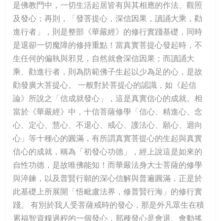
是佛教門中，一切生活起居皆有與其相應的作法、觀照
及發心；再則，「發菩提心，深信因果，讀誦大乘，勸
進行者」，則是整部《華嚴經》的修行實踐基礎，同時
是退卻一切魔障的修持重點！當真實菩提心發起時，不
生任何的偏執與邪見，自然就會深信因果；而讀誦大
乘、勸進行者，則為防範佛子生起以少為足的心，是故
勸發廣大菩提心。 一般對於菩提心的認識，如《起信
論》所說之「信成就發心」，這是真實信心的成就。相
當於《華嚴經》中，十信菩薩修學「信心、精進心、念
心、定心、慧心、不退心、戒心、護法心、願心、迴向
心」等十種心的圓滿，有所謂真實菩提心的生起與真實
信心的成就，稱為「初發心功德」，經上說這是如來的
自性功德，是故唯佛能知！而華嚴法身大士菩薩的修學
與淬鍊，以及普賢行願的深心信解與普遍圓滿，正是於
此基礎上所展開「悟毗盧法界，修普賢行海」的修行實
踐。 有別於我人受菩薩戒時的發心，那是外凡眾生在積
累福智資糧過程的一個發心，那種發心是會退、會動搖