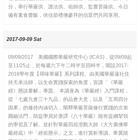
分，舉行華嚴供、護法供、祖師供、監齋菩薩供。今日
備有素食齋飯，供佳節禮佛參拜的信眾們共同享用。
2017-09-09 Sat
09/09/2017 美國國際華嚴研究中心 (ICAS)，從09/09起
至11/25止，於每週六下午二時半至四時半，開設2017-
2018學年度【尋味華嚴】系列課程。由美國華嚴蓮社住
持天承法師，以生命實踐探索的角度，宣講「《華嚴
經》懸談要解」專題。 本講座為《華嚴經》入門課程，
從「七處九會三十九品」的品會大意，以及「五周四分
因果」的修持內涵切入，闡釋華嚴菩薩修行實踐的次第
圓融法門，助益學員於唐譯《八十華嚴》能有提綱挈領
的學習及了解。並針對華嚴四祖澄觀大師《大方廣佛華
嚴經疏》中「經前懸示」之文，進行賞析導讀。希冀踏