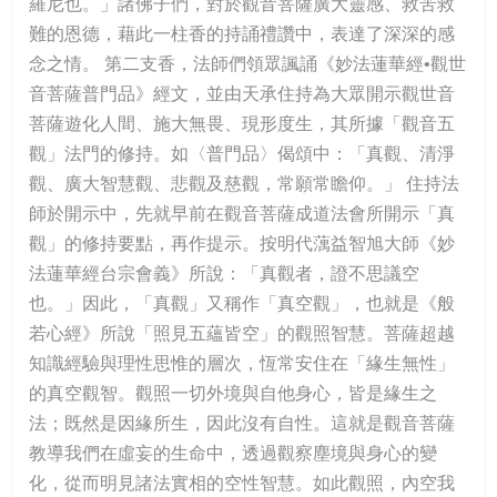
羅尼也。」諸佛子們，對於觀音菩薩廣大靈感、救苦救
難的恩德，藉此一柱香的持誦禮讚中，表達了深深的感
念之情。 第二支香，法師們領眾諷誦《妙法蓮華經•觀世
音菩薩普門品》經文，並由天承住持為大眾開示觀世音
菩薩遊化人間、施大無畏、現形度生，其所據「觀音五
觀」法門的修持。如〈普門品〉偈頌中：「真觀、清淨
觀、廣大智慧觀、悲觀及慈觀，常願常瞻仰。」 住持法
師於開示中，先就早前在觀音菩薩成道法會所開示「真
觀」的修持要點，再作提示。按明代蕅益智旭大師《妙
法蓮華經台宗會義》所說：「真觀者，證不思議空
也。」因此，「真觀」又稱作「真空觀」，也就是《般
若心經》所說「照見五蘊皆空」的觀照智慧。菩薩超越
知識經驗與理性思惟的層次，恆常安住在「緣生無性」
的真空觀智。觀照一切外境與自他身心，皆是緣生之
法；既然是因緣所生，因此沒有自性。這就是觀音菩薩
教導我們在虛妄的生命中，透過觀察塵境與身心的變
化，從而明見諸法實相的空性智慧。如此觀照，內空我