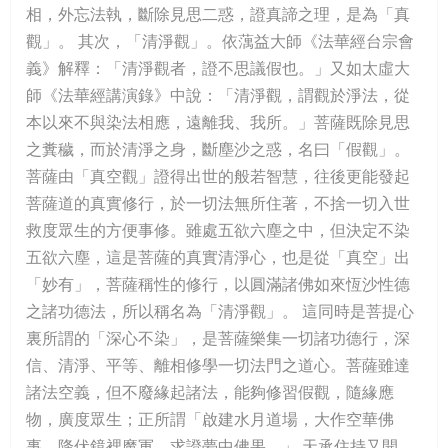
相，外忘法執，斷除見思二惑，證真諦之理，是為「真
觀」。 其次，「清淨觀」。依蕅益大師《法華經台宗會
義》解釋：「清淨觀者，證不思議假也。」又如太虛大
師《法華經講演錄》中說：「清淨觀，謂觀於淨法，從
本以來不與染法相應，遠離我、我所。」菩薩既除見思
之糞穢，而於清淨之身，斷塵沙之惑，名曰「假觀」。
菩薩由「真空觀」證得出世的般若智慧，往後更能發起
菩薩道的真實修行，於一切法無所住著，不捨一切入世
救度眾生的方便事修。雖處五欲六塵之中，但決定不染
五欲六塵，這是菩薩的真實清淨心，也是從「真空」出
「妙有」，菩薩稱性的修行，以圓滿諸佛如來恆沙性德
之諸功德法，所以稱名為「清淨觀」。 這同時是菩提心
裏所謂的「深心不染」，是菩薩樂集一切諸功德行，深
信、清淨、平等、離相修學一切法門之道心。菩薩雖達
諸法空義，但不廢緣起諸法，能夠修習假觀，隨緣應
物，廣度眾生；正所謂「啟建水月道場，大作空華佛
事，降伏鏡裡魔軍，求證夢中佛果。」 天承住持又開