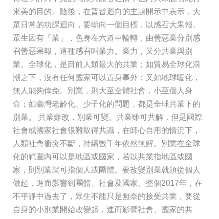
來美的目的。隨後，在普皆迴向的主題開示中表示，大
眾日常的功課迴向，要朝向一個目標，以感召大果報。
眾生因有「業」，色身在六道中輪轉，由善惡業分別感
召善惡果報，這種感召叫業力。業力，又分共業與別
業。全球化，是目前人類最大的共業；如貿易全球化浪
潮之下，沒有任何國家可以置身事外；又如地球暖化，
無人能夠倖免。別業，則大至全體社會，小至個人身
命；如臺灣老齡化、少子化的問題，都是全球共業下的
別業。 共業難改，別業可變。共業雖可共解，但是國際
社會或國家社會很難取得共識，在師心自用的情況下，
人類社會衝突不斷，持續數千年依然無解。別業在全球
化的範圍內可以是地區或國家，若以共業指地區或國
家，則別業就可指個人或團體。要改變別業就須從個人
做起，進而影響到團體、社會及國家。整個2017年，在
不平靜中過去了，眾生不能只是無奈的接受共業，要從
自身的小別業開始改變起，進而影響社會、國家的共