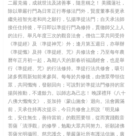
二嚴克備，成就世法及諸善事，隨意稱之！ 美國蓮社，
除以華嚴行門為日常正行專修法門外，賢度董事長更承
繼先祖智光老和尚之願行，弘揚準提法門；自天承法師
接任住持後，平日即以準提行門為修持，貫徹師父上人
的法行。舉凡年度三次的觀音法會，僧信二眾共同受持
《準提經》及〈準提神咒〉外；逢月第五週日，亦舉辦
《準提懺》及持《準提經、咒》共修法會；乃至每年農
曆年正月初一起，為期八天的新春祈福誦經會，也是舉
行《準提經、咒》的行法修持。準提行法共修會，吸引
諸多舊雨新知前來參與。每每於共修後，由僧眾帶領信
眾，共同懺悔，發願回向；可說對於準提法門修持的宣
揚與推動，不遺餘力。以師志為己志！ 晚課禮拜《八十
八佛大懺悔文》，並加持〈蒙山施食〉迴向。法會圓滿
前，天承住持再次提示，今日共修會上所說「明見緣
生，安住無生，善待當前」的觀照要領，從而實踐觀音
菩薩「清淨觀」的修學，勉勵大眾共同努力。祈願諸佛
菩薩光明攝照、慈悲護念，華嚴蓮社所有護法信施，廣