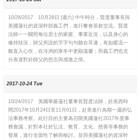
10/28/2017 10月28日 (週六) 中午時分，賢度董事長與
美國蓮社的資深幹部義工們，進行餐會茶敘交流。賢度
法師一一關照每位居士的家庭、事業近況，以及身心的
修持狀況，師父所說的字字句句聽在耳邊，有如暖流一
般直入心坎，在冷冽的寒冬中更顯溫馨；而義工們也充
分表達對於師父的想念與感激之情。
2017-10-24 Tue
10/24/2017 美國華嚴蓮社董事長賢度法師，於美西時
間2017年10月24日至11月01日，赴美進行為期一週的弘
法事務考察。此行目的主要為召開美國蓮社2017年度事
務會議，針對本社於弘法、教育、文化、慈善等事務的
發展，進行全面性了解與檢討。並與美國蓮社的資深幹