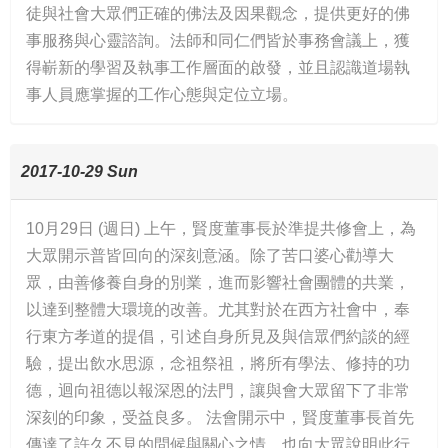
徒與社會大眾們正確的佛法及因果觀念，提供更好的佛
事服務與心靈諮詢。法師和同仁們皆於事務會議上，獲
得嶄新的學習及執事工作層面的啟發，並且認識道場執
事人員應掌握的工作心態與定位立場。
2017-10-29 Sun
10月29日 (週日) 上午，賢度董事長於準提共修會上，為
大眾開示普皆回向的深刻意涵。除了苦口婆心勸導大
眾，由善修養自身的別業，進而影響社會團體的共業，
以達到整體大環境的改善。尤其對於在西方社會中，奉
行東方孝道的提倡，引述自身所見及與信眾們約談的經
驗，提出飲水思源，念祖祭祖，將所有學法、修持的功
德，迴向祖德以報深恩的法門，讓與會大眾留下了非常
深刻的印象，受益良多。 法會開示中，賢度董事長首先
傳達了許久不見的問候與關心之情，也向大眾說明此行