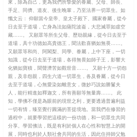
來，除為自己，更為我們所摯愛的眷屬、父母、師長、
手足、同儕、道友、後生晚輩，乃至法界一切眾生。如
懺文云： 仰願當今皇帝、皇太子殿下、國家眷屬，從今
日去至于道場，亡身為法如薩陀波崙，大悲滅罪如虛空
藏……。 又願眾等所生父母、歷劫親緣，從今日去至于
道場，具十功德如高貴德王，聞法歡喜猶如無畏……。
又願眾等和尚、阿閣梨、同學、眷屬，上中下座，一切
知識，從今日去至于道場，各得無畏如師子王，影響大
化猶如寶積，聞聲濟苦如觀世音……。 又願十方一切怨
親，及非怨親，四生六道一切眾生，各及眷屬，從今日
去至于道場，心無愛染如離意女，微妙巧說如勝鬘夫
人，能行精進如釋迦文，所有善願等無量壽……。 此
知，學佛不僅是為眼前的現世之利，更要透過普遍利益
一切有情，臻至覺行圓滿的菩提境地。當我們在修習的
過程中，就要學習把這樣的一份功德，和一切眾生共同
分享。學習佛法，既是有利於個人在心性和智慧上的開
展，同時也利於人類社會共同的生活，因此住持師父勉