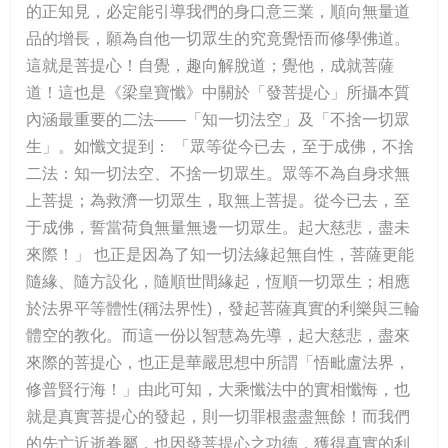
的正知見，必定能引導我們的身口意三業，順向無量道
品的增長，願為自他一切眾生的究竟覺悟而修學佛道。
這就是菩提心！自覺，趣向解脫道；覺他，成就菩薩
道！這也是《梁皇寶懺》中關於「發菩提心」所攝本質
內涵最重要的二法——「知一切法空」及「不捨一切眾
生」。如懺文提到： 「眾等從今已去，至于成佛，不捨
二法：知一切法空、不捨一切眾生。眾等不為自身求無
上菩提；為救濟一切眾生，取無上菩提。從今已去，至
于成佛，誓當荷負無量無邊一切眾生。起大慈悲，盡未
來際！」 也正是因為了知一切法緣起無自性，菩薩更能
隨緣、隨方設化，隨順世間緣起，恆順一切眾生；相應
於法界平等體性(稱法界性)，發起菩薩真實的利樂與三輪
體空的教化。而這一份以智慧為先導，起大慈悲，盡來
來際的菩提心，也正是華嚴思想中所謂「悟毗盧法界，
修普賢行海！」由此可知，大乘懺法中的實相懺悔，也
就是真實菩提心的發起，則一切罪根盡盡無餘！而我們
的先亡近逝眷屬，也因發菩提心之功德，獲得真實的利