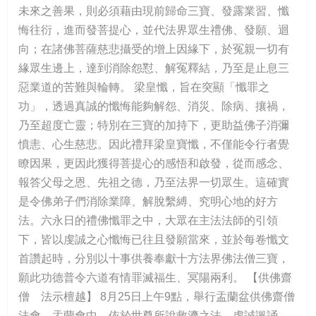
未來之善果，則必須藉由現前歸命三寶、發露業習、懺
悔往衍，進而發菩提心，並代法界眾生禮佛、發願、迴
向；在諸佛菩薩慈悲攝受的增上因緣下，於冤親一切有
緣眾生邊上，達到消除怨懟、解冤釋結，乃至是止息三
惡業道的苦難與輪轉。 梁皇懺，旨在突顯「懺罪之
功」，透過真誠的懺悔能夠解怨、消災、除病、攘禍，
乃至超度亡靈；特別在三寶的加持下，更助益佛子消彌
憤恚、心生慈悲。因此禮拜梁皇寶懺，不僅能令行者覺
瞭因果，更因此獲得菩提心的感悟和啟發，從而感念、
報答父母之恩、先祖之德，乃至法界一切眾生。這確實
是令佛弟子們消除業障、解脫繫縛、究明心地的好方
法。六永日的禮佛懺罪之中，大眾在主法法師的引領
下，皆以虔誠之心懺悔已往且發願當來，並於每卷懺文
首讚起時，分別以十事供養奉獻十方法界佛法僧三寶，
願此功德普令六道有情罪滅福生、冥陽兩利。 【供佛齋
僧 法示檀越】 8月25日上午9點，舉行盂蘭盆供佛齋僧
法會。盂蘭會中，依於世尊所說救濟之法，虔誠諷誦