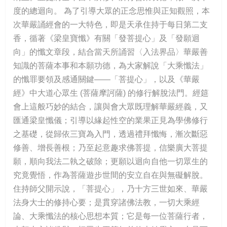
度的總迴向。 為了引導大眾的正念思惟與正知觀照，本
次華嚴誦經會的一大特色，即是天承住持于每日第二支
香，循著《梁皇寶懺》有關「發菩提心」及「發願迴
向」的懺文章段，結合當天所誦習〈入法界品〉華嚴善
知識的菩薩本事和本願功德，為大家解說「大乘懺法」
的懺罪要領及感通關鍵——「菩提心」，以及《華嚴
經》中大道心眾生 (菩薩摩訶薩) 的修行解脫法門。經筵
會上這般巧妙的結合，讓與會大眾既理解華嚴經義，又
匯通梁皇懺儀；引導以緣起性空的業果正見為學佛修行
之基礎，從歸依三寶為入門，透過禮拜懺悔，漸次斷惡
修善、增長善根；乃至起意趣求佛菩提，信樂廣大菩提
願，順向我法二執之破除；更願以迴向自他一切眾生的
究竟覺悟，作為菩薩遊步世間的安立自在與無礙解脫。
住持師父開示說，「菩提心」，乃十方三世如來、華嚴
法身大士的修持心要；是貫穿諸佛法教，一切大乘經
論、大乘懺法的核心思想本質；它是每一位菩薩行者，