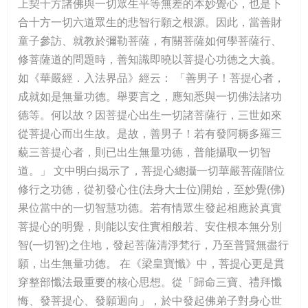
上契十方諸佛與一切眾生平等無差的本妙覺心，也是下
合十方一切六道眾生的悲智行願之根源。因此，當善財
童子參訪、就教於彌勒菩薩，有關菩薩如何學菩薩行、
修菩薩道的問題時，善知識即曉以菩提心功德之大義。
如《華嚴經．入法界品》經云： 「善男子！菩提心者，
成就如是無量功德。舉要言之，應知悉與一切佛法諸功
德等。何以故？因菩提心出生一切諸菩薩行，三世如來
從菩提心而出生故。是故，善男子！若有發阿耨多羅三
藐三菩提心者，則已出生無量功德，普能攝取一切智
道。」 文中明白揭示了，菩提心總攝一切華嚴菩薩階位
修行之功德，從初發心住(法身大士位)開始，至妙覺(佛)
果位當中的一切智慧功德。若有情眾生發起相應於真實
菩提心的明覺，則能以安住實相般若、安住根本無分別
智(一切智)之住地，發起菩薩清淨梵行，乃至普賢無盡行
願，出生無量功德。 在《梁皇寶懺》中，菩提心更是貫
穿整部懺法最重要的核心思想。從「歸命三寶、禮拜懺
悔、發菩提心、發願迴向」，於中發起佛弟子對身心世