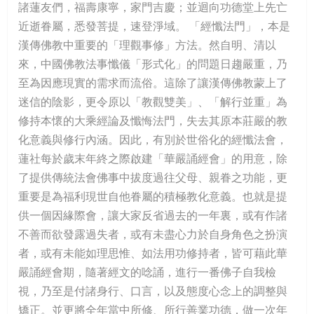
諸蓮友們，福壽康寧，家門吉慶；並迴向功德堂上先亡
近逝眷屬，悉發菩提，速登淨域。 「經懺法門」，本是
漢傳佛教中重要的「理觀事修」方法。然自明、清以
來，中國佛教法事懺儀「形式化」的問題日趨嚴重，乃
至為因應現實的需求而流俗。這除了讓漢傳佛教蒙上了
迷信的陰影，更令原以「教觀雙美」、「解行並重」為
修持本懷的大乘經論及懺悔法門，失去其原本莊嚴的教
化意義與修行內涵。因此，有別於世俗化的經懺法會，
蓮社每於歲末年終之際啟建「華嚴誦經會」的用意，除
了提供傳統法會佛事中拔度過往父母、親眷之功能，更
重要是為福利現世自他眷屬的積極教化意義。也就是提
供一個因緣際會，讓大家反省過去的一年裏，或有作諸
不善而欲發露過失者，或有未盡心力於自身角色之扮演
者，或有未能如理思惟、如法用功修持者，皆可藉此華
嚴誦經會期，隨著經文的唸誦，進行一番佛子自我檢
視，乃至是付諸身行、口言，以及態度心念上的調整與
矯正。並更將全年當中所修、所行善業功德，做一次年