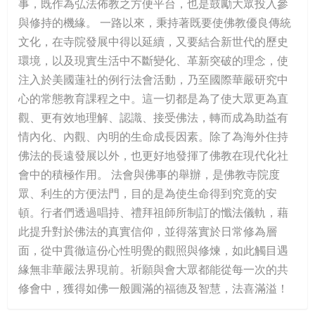
事，既作為弘法佈教之方便平台，也是鼓勵大眾投入參
與修持的機緣。 一路以來，秉持著既要使佛教優良傳統
文化，在寺院發展中得以延續，又要結合新世代的歷史
環境，以及現實生活中不斷變化、革新突破的理念，使
注入於美國蓮社的例行法會活動，乃至國際華嚴研究中
心的常態教育課程之中。這一切都是為了使大眾更為直
觀、更有效地理解、認識、接受佛法，轉而成為助益有
情內化、內觀、內明的生命成長因素。除了為海外住持
佛法的長遠發展以外，也更好地發揮了佛教在現代化社
會中的積極作用。 法會與佛事的舉辦，是佛教寺院度
眾、利生的方便法門，目的是為使生命得到究竟的安
頓。行者們透過唱持、禮拜祖師所制訂的懺法儀軌，藉
此提升對於佛法的真實信仰，並得落實於日常修為層
面，從中貫徹這份心性明覺的觀照與修煉，如此觸目遇
緣無非華嚴法界現前。祈願與會大眾都能從每一次的共
修會中，獲得如佛一般圓滿的福德及智慧，法喜滿溢！