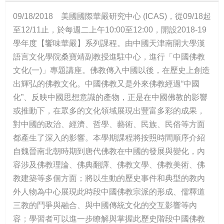
09/18/2018 美國國際華嚴研究中心 (ICAS)，從09/18起
至12/11止，於每週二上午10:00至12:00，開設2018-19
學年度【饗味華嚴】系列課程。由中國天津南開大學漢
語言文化學院桑寶靖副教授進駐中心，進行「中國佛教
文化(一)」專題講座。佛教傳入中國以後，在歷史上創造
出輝弘的佛教文化。中國佛教又是外來佛教經過“中國
化”、反映中國思想意識的產物，正是在中國佛教的影響
或推動下，在眾多的文化領域展現出豐富多彩的成果，
對中國的政治、經濟、哲學、藝術、民族、民俗等方面
都產生了深入的影響。本學期課程將按照時間順序介紹
自魏晉南北朝時期到唐代佛教在中國的發展與變化，內
容涉及佛教理論、佛典翻譯、佛教文學、佛教美術、佛
教建築等多個方面；將以生動的歷史事件和典型的教內
外人物為中心展現此時段中國佛教宗派的形成、儒釋道
三教的鬥爭與融合、與中國傳統文化的交互影響等內
容；學習者可以進一步瞭解與掌握此歷史階段中國佛教