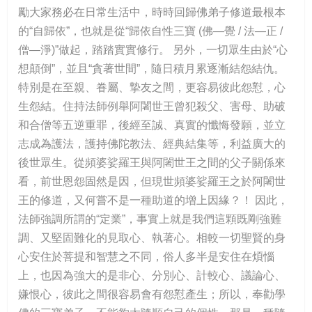
勵大家務必在日常生活中，時時回歸佛弟子修道最根本
的“自歸依”，也就是從“歸依自性三寶 (佛—覺 / 法—正 /
僧—淨)”做起，踏踏實實修行。 另外，一切眾生由於“心
想顛倒”，並且“貪著世間”，隨日積月累逐漸結怨結仇。
特別是在至親、眷屬、摯友之間，更容易彼此怨懟，心
生怨結。住持法師例舉阿闍世王曾犯殺父、害母、助破
和合僧等五逆重罪，後經至誠、真實的懺悔發願，並立
志成為護法，護持佛陀教法、經典結集等，利益廣大的
後世眾生。從頻婆娑羅王與阿闍世王之間的父子關係來
看，前世恩怨固然是因，但現世頻婆娑羅王之於阿闍世
王的修道，又何嘗不是一種助道的增上因緣？！ 因此，
法師強調所謂的“定業”，事實上就是我們這顆既剛強難
調、又堅固難化的見取心、執著心。相較一切聖賢的身
心安住於菩提和智慧之不同，俗人多半是安住在煩惱
上，也因為強大的是非心、分別心、計較心、議論心、
嫌恨心，彼此之間很容易會有怨懟產生；所以，奉勸學