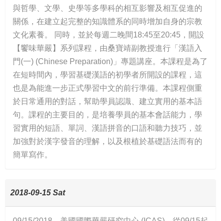
與哲學、文學、史學等多學科的相互影響及相互促進的
關係，在建立起完整的知識體系的同時增加自身的宗教
文化素養。 同時，並於每週二晚間18:45至20:45，開設
【饗味華嚴】系列課程，由桑寶靖副教授進行「漢語入
門(一) (Chinese Preparation)」專題講座。本課程是為了
在短時間內，學習基礎漢語的初學者所開設的課程，這
也是為能進一步正式學習中文的前行準備。本課程側重
於日常通用的對話，幫助學員認識、建立實用的基本語
句。課程的主要目的，是培養學員的基本會話能力，學
習實用的短語、單詞、漢語拼音的口語和聽力技巧，並
加強對於漢字發音的理解，以及根植於基礎語法而有的
簡單寫作。
2018-09-15 Sat
09/15/2018 美國國際華嚴研究中心 (ICAS)，從09/15起