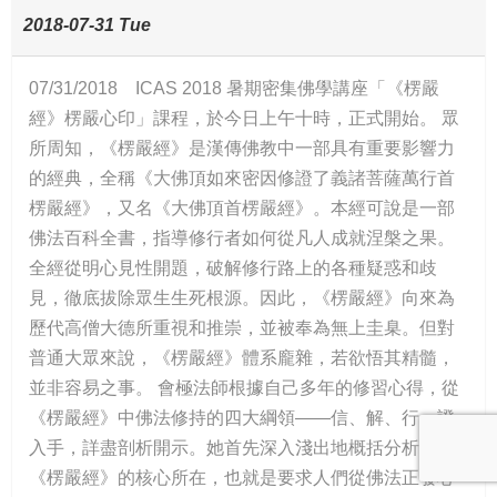
2018-07-31 Tue
07/31/2018 ICAS 2018 暑期密集佛學講座「《楞嚴
經》楞嚴心印」課程，於今日上午十時，正式開始。 眾
所周知，《楞嚴經》是漢傳佛教中一部具有重要影響力
的經典，全稱《大佛頂如來密因修證了義諸菩薩萬行首
楞嚴經》，又名《大佛頂首楞嚴經》。本經可說是一部
佛法百科全書，指導修行者如何從凡人成就涅槃之果。
全經從明心見性開題，破解修行路上的各種疑惑和歧
見，徹底拔除眾生生死根源。因此，《楞嚴經》向來為
歷代高僧大德所重視和推崇，並被奉為無上圭臬。但對
普通大眾來說，《楞嚴經》體系龐雜，若欲悟其精髓，
並非容易之事。 會極法師根據自己多年的修習心得，從
《楞嚴經》中佛法修持的四大綱領——信、解、行、證
入手，詳盡剖析開示。她首先深入淺出地概括分析了
《楞嚴經》的核心所在，也就是要求人們從佛法正發心