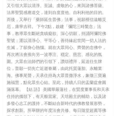
又引領大眾以清淨、至誠、虔敬的心，來與諸佛菩薩、
法界聖賢感應道交，達到自度度他、自利利他的目的。
而後，又舉行「藥師延生普佛」法事，祝願檀信遠離災
厄，康寧吉祥。 下午2點，啟建「彌陀三時繫念」法
事，教導眾生斷絕貪瞋癡欲、深心切願，持誦阿彌陀佛
聖號；運以清淨心、平等心，善待緣起世間一切人法的
生滅，了卻身心熱惱。就在大眾同心、齊聲的念佛中，
再次將法會推向另一波專注、穩定、慈悲、感化的氛
圍。大眾在法師們的引領下，讚頌禮拜，延送往生牌
位，普願一切先亡近逝眷屬，由此托質蓮胎、永離業
海。佛事尾聲，天承住持為大眾普撒淨水，象徵三寶遍
施福慧，點化眾生心結。至此，持續八日的盂蘭盆會圓
滿落幕。 【結 語】 美國華嚴蓮社，在賢度董事長和天承
住持的攜領下，有天般當家、天培殿主的輔助，以及諸
多發心志工的護持，不斷結合新時代的佛教發展形勢，
探求創新。所舉辦的年度法會共修、每日隨堂超薦等佛