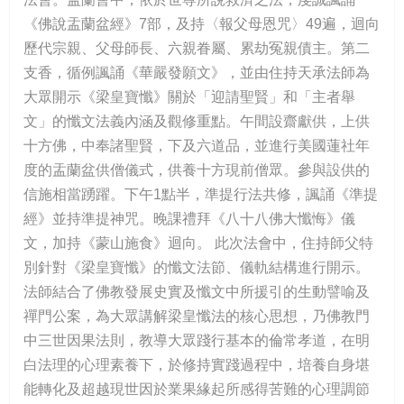
《佛說盂蘭盆經》7部，及持〈報父母恩咒〉49遍，迴向
歷代宗親、父母師長、六親眷屬、累劫冤親債主。第二
支香，循例諷誦《華嚴發願文》，並由住持天承法師為
大眾開示《梁皇寶懺》關於「迎請聖賢」和「主者舉
文」的懺文法義內涵及觀修重點。午間設齋獻供，上供
十方佛，中奉諸聖賢，下及六道品，並進行美國蓮社年
度的盂蘭盆供僧儀式，供養十方現前僧眾。參與設供的
信施相當踴躍。下午1點半，準提行法共修，諷誦《準提
經》並持準提神咒。晚課禮拜《八十八佛大懺悔》儀
文，加持《蒙山施食》迴向。 此次法會中，住持師父特
別針對《梁皇寶懺》的懺文法節、儀軌結構進行開示。
法師結合了佛教發展史實及懺文中所援引的生動譬喻及
禪門公案，為大眾講解梁皇懺法的核心思想，乃佛教門
中三世因果法則，教導大眾踐行基本的倫常孝道，在明
白法理的心理素養下，於修持實踐過程中，培養自身堪
能轉化及超越現世因於業果緣起所感得苦難的心理調節