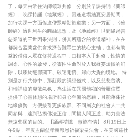
了，每天由常住法師領眾共修，分別於早課持誦《藥師
經》、晚課持誦《地藏經》。因逢道場結夏安居期間，
加行功課一方面促進僧眾精勤於道業；另一方面，《藥
師經》濟世利生的圓融思想，及《地藏經》世間緣起善
惡業道的三世因果法則，併其所蘊含的孝道精神，在在
都契合盂蘭盆供會拔濟苦難眾生的核心主軸，也都有助
益於僧俗大眾在修持過程中，由根本入手起修，性情的
調柔、心性的啟發，從靈性生命對於人我癡妄煩惱的消
除，以臻於翻邪顯正、破迷開悟、歸向大覺的境地。 特
別是加行共修中，那莊嚴的誦經儀式，以及慈悲普濟、
和瑞詳穆的虔敬氣氛，為生活在異國他鄉的普羅信眾，
提供了心靈休憩的場所和身心至備的慰藉，且能藉蓮社
地緣優勢，方便接引更多族群、不同層次的社會人士共
同參與，達到弘揚佛法正信，闡揚人間正道、助力善法
無遠弗屆的目的。 【誦經禮懺 慧施有情】 8月19日上
午9點，年度盂蘭盆孝親報恩祈福梁皇法會，在美國蓮社