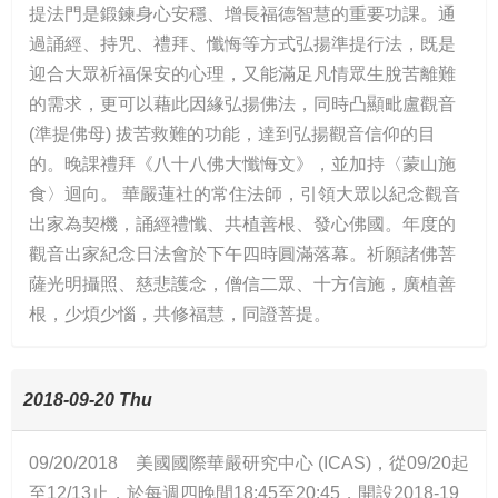
提法門是鍛鍊身心安穩、增長福德智慧的重要功課。通
過誦經、持咒、禮拜、懺悔等方式弘揚準提行法，既是
迎合大眾祈福保安的心理，又能滿足凡情眾生脫苦離難
的需求，更可以藉此因緣弘揚佛法，同時凸顯毗盧觀音
(準提佛母) 拔苦救難的功能，達到弘揚觀音信仰的目
的。晚課禮拜《八十八佛大懺悔文》，並加持〈蒙山施
食〉迴向。 華嚴蓮社的常住法師，引領大眾以紀念觀音
出家為契機，誦經禮懺、共植善根、發心佛國。年度的
觀音出家紀念日法會於下午四時圓滿落幕。祈願諸佛菩
薩光明攝照、慈悲護念，僧信二眾、十方信施，廣植善
根，少煩少惱，共修福慧，同證菩提。
2018-09-20 Thu
09/20/2018 美國國際華嚴研究中心 (ICAS)，從09/20起
至12/13止，於每週四晚間18:45至20:45，開設2018-19