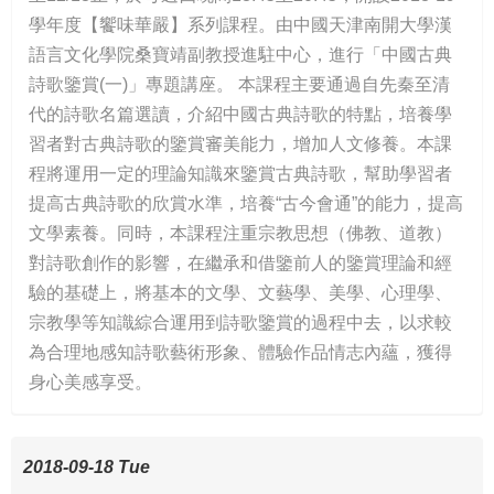
學年度【饗味華嚴】系列課程。由中國天津南開大學漢
語言文化學院桑寶靖副教授進駐中心，進行「中國古典
詩歌鑒賞(一)」專題講座。 本課程主要通過自先秦至清
代的詩歌名篇選讀，介紹中國古典詩歌的特點，培養學
習者對古典詩歌的鑒賞審美能力，增加人文修養。本課
程將運用一定的理論知識來鑒賞古典詩歌，幫助學習者
提高古典詩歌的欣賞水準，培養“古今會通”的能力，提高
文學素養。同時，本課程注重宗教思想（佛教、道教）
對詩歌創作的影響，在繼承和借鑒前人的鑒賞理論和經
驗的基礎上，將基本的文學、文藝學、美學、心理學、
宗教學等知識綜合運用到詩歌鑒賞的過程中去，以求較
為合理地感知詩歌藝術形象、體驗作品情志內蘊，獲得
身心美感享受。
2018-09-18 Tue