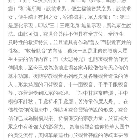
難、王難、瘟疫流行難）”、“離三毒（婬欲、瞋恚、愚
癡）”和“滿所願（設欲求男，便生福德智慧之男；設欲求
女，便生端正有相之女，宿植德本，眾人愛敬）”；第三
是應化示現，即以“三十三應化身”無量示現，廣為眾生說
法。由此可知，觀世音菩薩不但具有全方位、全能性、
及時性的救濟特質，並且還具有作為“善友”而親近百姓的
性格。 “救苦觀音”的內涵，後來一直是北傳佛教廣大眾
生主要的信仰內容；而《大悲神咒》也隨著觀音信仰流
傳開來，至今已成為漢地道場各家寺院僧侶每天必修的
基本功課。復隨密教觀音系列經典及各種觀音造像的傳
入，形象綺麗的四臂觀音、十一面觀音、千手千眼觀音
等，亦普遍受到民眾的歡迎。「瓶中甘露常時灑，手中
楊柳不計秋，千處祈求千處應，苦海常作度人舟。」在
佛教信仰的潮流中，伴隨著觀音靈驗傳說的形成，觀音
信仰已成為賜福與樂、祈福保安的宗教力量，於普羅大
眾之中有著強大的影響力。 為順應觀音信仰於華人圈中
的廣泛流行，美國華嚴蓮社向於觀音菩薩的傳統重要節