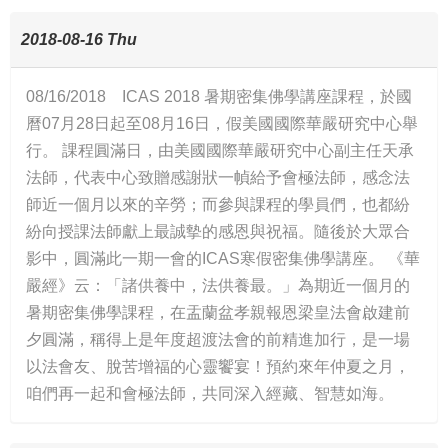
2018-08-16 Thu
08/16/2018 ICAS 2018 暑期密集佛學講座課程，於國
曆07月28日起至08月16日，假美國國際華嚴研究中心舉
行。 課程圓滿日，由美國國際華嚴研究中心副主任天承
法師，代表中心致贈感謝狀一幀給予會極法師，感念法
師近一個月以來的辛勞；而參與課程的學員們，也都紛
紛向授課法師獻上最誠摰的感恩與祝福。隨後於大眾合
影中，圓滿此一期一會的ICAS寒假密集佛學講座。 《華
嚴經》云：「諸供養中，法供養最。」為期近一個月的
暑期密集佛學課程，在盂蘭盆孝親報恩梁皇法會啟建前
夕圓滿，稱得上是年度超渡法會的前精進加行，是一場
以法會友、脫苦增福的心靈饗宴！預約來年仲夏之月，
咱們再一起和會極法師，共同深入經藏、智慧如海。