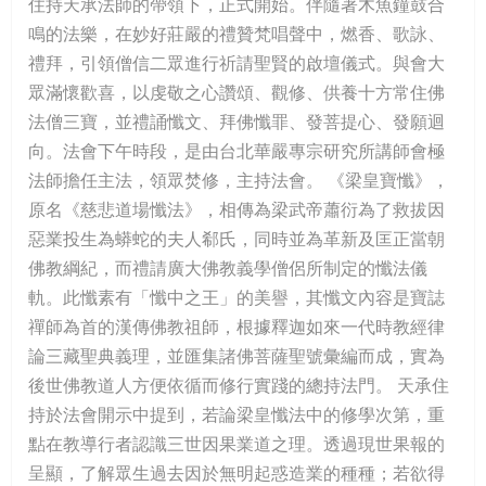
住持天承法師的帶領下，正式開始。伴隨著木魚鐘鼓合
鳴的法樂，在妙好莊嚴的禮贊梵唱聲中，燃香、歌詠、
禮拜，引領僧信二眾進行祈請聖賢的啟壇儀式。與會大
眾滿懷歡喜，以虔敬之心讚頌、觀修、供養十方常住佛
法僧三寶，並禮誦懺文、拜佛懺罪、發菩提心、發願迴
向。法會下午時段，是由台北華嚴專宗研究所講師會極
法師擔任主法，領眾焚修，主持法會。 《梁皇寶懺》，
原名《慈悲道場懺法》，相傳為梁武帝蕭衍為了救拔因
惡業投生為蟒蛇的夫人郗氏，同時並為革新及匡正當朝
佛教綱紀，而禮請廣大佛教義學僧侶所制定的懺法儀
軌。此懺素有「懺中之王」的美譽，其懺文內容是寶誌
禪師為首的漢傳佛教祖師，根據釋迦如來一代時教經律
論三藏聖典義理，並匯集諸佛菩薩聖號彙編而成，實為
後世佛教道人方便依循而修行實踐的總持法門。 天承住
持於法會開示中提到，若論梁皇懺法中的修學次第，重
點在教導行者認識三世因果業道之理。透過現世果報的
呈顯，了解眾生過去因於無明起惑造業的種種；若欲得