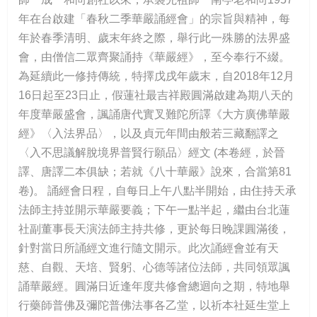
年在台啟建「春秋二季華嚴誦經會」的宗旨與精神，每
年於春季清明、歲末年終之際，舉行此一殊勝的法界盛
會，由僧信二眾齊聚誦持《華嚴經》，至今奉行不綴。
為延續此一修持傳統，特擇戊戌年歲末，自2018年12月
16日起至23日止，假蓮社最吉祥殿圓滿啟建為期八天的
年度華嚴盛會，諷誦唐代實叉難陀所譯《大方廣佛華嚴
經》〈入法界品〉，以及貞元年間由般若三藏翻譯之
〈入不思議解脫境界普賢行願品〉經文 (本卷經，於晉
譯、唐譯二本俱缺；若就《八十華嚴》說來，合當第81
卷)。 誦經會日程，自每日上午八點半開始，由住持天承
法師主持並開示華嚴要義；下午一點半起，繼由台北蓮
社副董事長天演法師主持共修，更於每日晚課圓滿後，
針對當日所誦經文進行隨文開示。此次誦經會並有天
慈、自觀、天培、賢躬、心德等諸位法師，共同領眾諷
誦華嚴經。圓滿日近逢年度共修會總迴向之期，特地舉
行藥師普佛及彌陀普佛法事各乙堂，以祈本社延生堂上