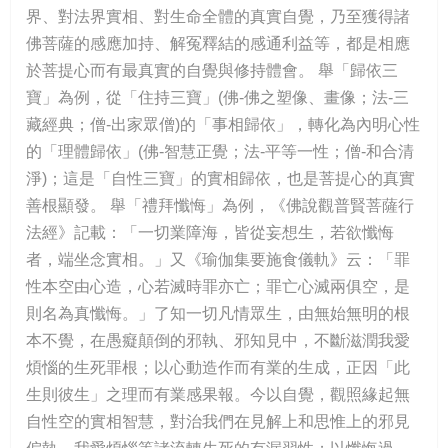
界、對法界實相、對生命全體的真實自覺，乃至獲得諸
佛菩薩的感應加持、解冤釋結的感通利益等，都是相應
於菩提心而有最真實的自覺與修持體會。 舉「歸依三
寶」為例，從「住持三寶」(佛-佛之塑像、畫像；法-三
藏經典；僧-出家眾僧)的「事相歸依」，轉化為內明心性
的「理體歸依」(佛-智慧正覺；法-平等一性；僧-和合清
淨)；這是「自性三寶」的實相歸依，也是菩提心的真實
善根顯發。 舉「禮拜懺悔」為例，《佛說觀普賢菩薩行
法經》記載：「一切業障海，皆從妄想生，若欲懺悔
者，端坐念實相。」又《瑜伽集要施食儀軌》云：「罪
性本空由心造，心若滅時罪亦亡；罪亡心滅兩俱空，是
則名為真懺悔。」了知一切凡情眾生，由無始無明的根
本不覺，在愚癡顛倒的邪執、邪知見中，不斷滋潤我愛
煩惱的生死罪根；以心動造作而有業的生成，正因「此
生則彼生」之理而有業感果報。今以自覺，觀照緣起無
自性空的實相智慧，對治我們在見解上和思惟上的邪見