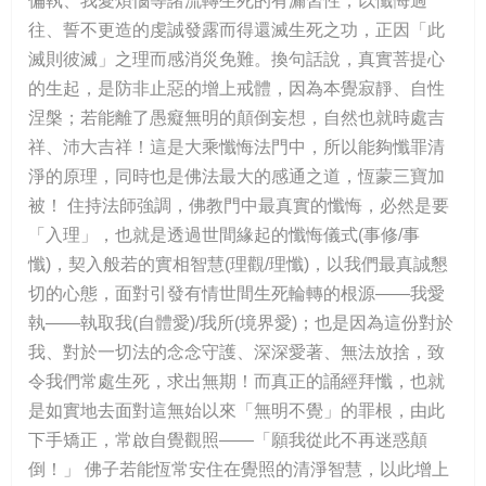
偏執、我愛煩惱等諸流轉生死的有漏習性；以懺悔過
往、誓不更造的虔誠發露而得還滅生死之功，正因「此
滅則彼滅」之理而感消災免難。換句話說，真實菩提心
的生起，是防非止惡的增上戒體，因為本覺寂靜、自性
涅槃；若能離了愚癡無明的顛倒妄想，自然也就時處吉
祥、沛大吉祥！這是大乘懺悔法門中，所以能夠懺罪清
淨的原理，同時也是佛法最大的感通之道，恆蒙三寶加
被！ 住持法師強調，佛教門中最真實的懺悔，必然是要
「入理」，也就是透過世間緣起的懺悔儀式(事修/事
懺)，契入般若的實相智慧(理觀/理懺)，以我們最真誠懇
切的心態，面對引發有情世間生死輪轉的根源——我愛
執——執取我(自體愛)/我所(境界愛)；也是因為這份對於
我、對於一切法的念念守護、深深愛著、無法放捨，致
令我們常處生死，求出無期！而真正的誦經拜懺，也就
是如實地去面對這無始以來「無明不覺」的罪根，由此
下手矯正，常啟自覺觀照——「願我從此不再迷惑顛
倒！」 佛子若能恆常安住在覺照的清淨智慧，以此增上