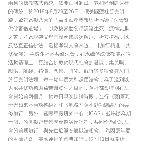
兩利的佛教慈悲傳統，依開山祖師成一老和尚創建蓮社
的傳統，於2018年8月29至26日，假美國蓮社普光明
殿，啟建為期八天的「盂蘭盆孝親報恩祈福梁皇法會暨
供佛齋僧道場」，以救拔累世父母沉淪生死、流轉惡趣
之苦，並為現存父母宗親眷屬禳災解厄、祈安植福，以
及弘宣正信佛法，發揚孝親人倫常道。 【加行精進 共
修福澤】 華嚴蓮社的共修法會，在承繼傳統佛教儀式的
活動基礎上，更結合佛教於現代社會的發展，集梵唄、
獻供、誦經、禮懺、念佛、持咒、觀行等多種修持法門
於普光明法壇。每一場年度大型超度法會，為了達到以
大眾共修功德助益苦難眾生之目的，蓮社都會特別在法
會開始前兩個月，於每日早晚課誦時段，進行《藥師琉
璃光如來本願功德經》和《地藏菩薩本願功德經》的共
修加行；另外，國際華嚴研究中心（ICAS）並舉辦為期
一個月的暑期密集佛學專題講座課程，共同作為此次法
會的前期加行，與先亡近逝眷屬以法相會。 為因應年度
的盂蘭盆會，美國蓮社的佛典加行，從7月1日就開始