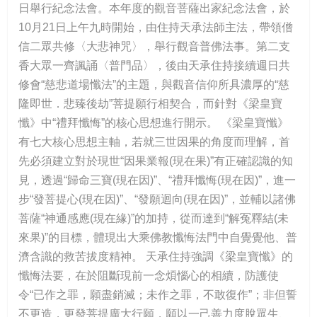
日舉行紀念法會。本年度的觀音菩薩出家紀念法會，於
10月21日上午九時開始，由住持天承法師主法，帶領僧
信二眾共修〈大悲神咒〉，舉行觀音普佛法事。第二支
香大眾一齊諷誦〈普門品〉，後由天承住持接續週日共
修會“慈悲道場懺法”的主題，與觀音信仰所具濃厚的“慈
隆即世．悲臻後劫”菩提願行相契合，而針對《梁皇寶
懺》中“禮拜懺悔”的核心思想進行開示。 《梁皇寶懺》
有七大核心思想主軸，若就三世因果的角度而理解，首
先必須建立對於現世“因果業報(現在果)”有正確認識的知
見，透過“歸命三寶(現在因)”、“禮拜懺悔(現在因)”，進一
步“發菩提心(現在因)”、“發願迴向(現在因)”，並輔以諸佛
菩薩“神通感應(現在緣)”的加持，從而達到“解冤釋結(未
來果)”的目標，體現出大乘佛教懺悔法門中自覺覺他、普
濟含識的救苦拔度精神。 天承住持強調《梁皇寶懺》的
懺悔法要，在於阻斷現前一念煩惱心的相續，防護使
令“已作之罪，願盡銷滅；未作之罪，不敢復作”；非但誓
不更造，更發菩提廣大行願，願以一己善力度脫眾生、