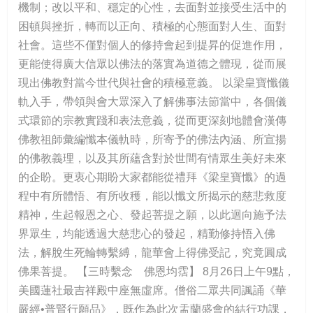
機制；改以平和、穩定的心性，去面對並接受生活中的
困頓與挫折，轉而以正向、積極的心態面對人生、面對
社會。這些不僅對個人的修持會起到提昇的促進作用，
更能使得廣大信眾以佛法的落實為道德之體現，從而展
現出佛教對當今世代與社會的積極意義。 以梁皇寶懺儀
軌入手，帶領與會大眾深入了解佛事法節當中，各個儀
式環節的宗教實踐和表法意義，從而更深刻地體會漢傳
佛教祖師彙編懺本儀軌時，所寄予的佛法內涵、所宣揚
的佛教義理，以及其所蘊含對於世間有情眾生美好未來
的企盼。更衷心期盼大家都能從禮拜《梁皇寶懺》的過
程中有所體悟、有所收穫，能以懺文所揭示的慈悲救度
精神，生起報恩之心、發起菩提之願，以此迴向施予法
界眾生，均能透過大慈悲心的發起，精勤修持悟入佛
法，解脫生死輪轉繫縛，龍華會上得佛受記，究竟圓成
佛果菩提。 【三時繫念 佛恩均霑】 8月26日上午9點，
美國蓮社最吉祥殿中座無虛席。僧俗二眾共同諷誦《華
嚴經•普賢行願品》，既作為此次盂蘭盛會的結行功課，