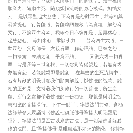
佛的三寶弟子，不能夠太隨順自己的個性，那是一種隨
順業力、隨順生死、隨順煩惱流轉的身心模式。如懺文
云： 是以眾聖起大慈悲，正為如是怨對眾生，我等相與
發菩提心、行菩薩道。菩薩摩訶薩救苦為資糧，解怨為
要行，不捨眾生為本。我等今日亦復如是，起勇猛心，
起慈悲心。 等如來心，承諸佛力…… 普為四生六道、三
世眾怨、父母師長、六親眷屬，解怨釋結。已結之怨，
一切捨施；未結之怨，畢竟不結。…… 又復六親一切眷
屬，皆是我等三世怨根。一切怨對皆從親起，若無有親
亦無有怨，若能離親即是離怨。 在無盡的生死流轉中，
若有片刻的明覺引領我們順向解脫，以佛法的智慧、離
相的正知見，支持著我們所修行的一切善法，所生之
處、所行之處都帶著佛法的一份功德，那就是與明空智
慧相應的菩提淨行。 下午一點半，準提法門共修。會極
法師帶領大眾誦持《佛說七俱胝佛母準提大明陀羅尼
經》。準提法門是亙古以來的古法，是一切諸佛菩薩必
修的法門。且“準提佛母”是毗盧遮那如來的顯化，修持準