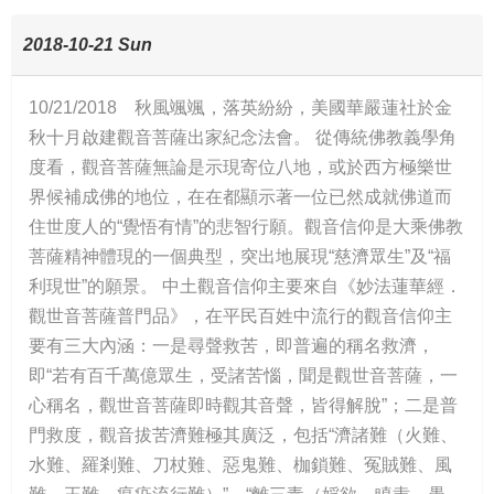
2018-10-21 Sun
10/21/2018 秋風颯颯，落英紛紛，美國華嚴蓮社於金
秋十月啟建觀音菩薩出家紀念法會。 從傳統佛教義學角
度看，觀音菩薩無論是示現寄位八地，或於西方極樂世
界候補成佛的地位，在在都顯示著一位已然成就佛道而
住世度人的“覺悟有情”的悲智行願。觀音信仰是大乘佛教
菩薩精神體現的一個典型，突出地展現“慈濟眾生”及“福
利現世”的願景。 中土觀音信仰主要來自《妙法蓮華經．
觀世音菩薩普門品》，在平民百姓中流行的觀音信仰主
要有三大內涵：一是尋聲救苦，即普遍的稱名救濟，
即“若有百千萬億眾生，受諸苦惱，聞是觀世音菩薩，一
心稱名，觀世音菩薩即時觀其音聲，皆得解脫”；二是普
門救度，觀音拔苦濟難極其廣泛，包括“濟諸難（火難、
水難、羅剎難、刀杖難、惡鬼難、枷鎖難、冤賊難、風