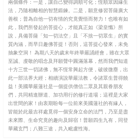
兩個條件：一是，讓自己變得調順可化；恆順眾因緣生
法，乃隨相離相的智慧鍛鍊。二是，願意修習菩薩廣大
善根；普為自他一切有情的究竟覺悟而努力！也唯有如
此，我們所發起的菩提心，才能真正如《梁皇懺》所
說，具備菩薩「知一切法空」且「不捨一切眾生」的實
質內涵，而早日趣佛菩提！否則，這菩提心發來，未免
抽象空洞！ 為期八天的歲末年終華嚴誦經會，雖在大眾
至誠、虔敬的唱念及拜願聲中圓滿落幕，然而我們知道
十方三世一切諸佛，無不恆常興起方便，破彼微塵，出
此一部法界大經；相續演說華嚴法教，令諸眾生普得饒
益！美國華嚴蓮社是一個提供僧信二眾及其親眷朋友
們，共同精進辦道、加功用行的修行道場；這裡是大家
出世間的家！由衷期盼每一位前來美國蓮社的有緣人，
皆能於此最吉祥處覓得一個安身立命的法門，乃至是盡
未來際、生命究竟的趣向及歸宿！普願四生九有，同登
華藏玄門；八難三途，共入毗盧性海。