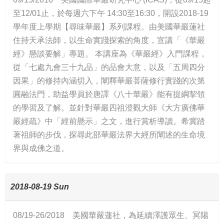
至12/01止，於每週六下午 14:30至16:30，開設2018-19
學年度上學期【尋味華嚴】系列課程。由美國華嚴蓮社
住持天承法師，以生命實踐探索的角度，宣講「《華嚴
經》懸談要解」專題。 本講座為《華嚴經》入門課程，
從「七處九會三十九品」的品會大意，以及「五周四分
因果」的修持內涵切入，闡釋華嚴菩薩修行實踐的次第
圓融法門，助益學員於唐譯《八十華嚴》能有提綱挈領
的學習及了解。並針對華嚴四祖澄觀大師《大方廣佛華
嚴經疏》中「經前懸示」之文，進行賞析導讀。希冀踏
著祖師的步伐，探尋此部華嚴法界大經所闡述的生命境
界與成佛之道。
2018-08-19 Sun
08/19-26/2018 美國華嚴蓮社，為延續澤護眾生、冥陽