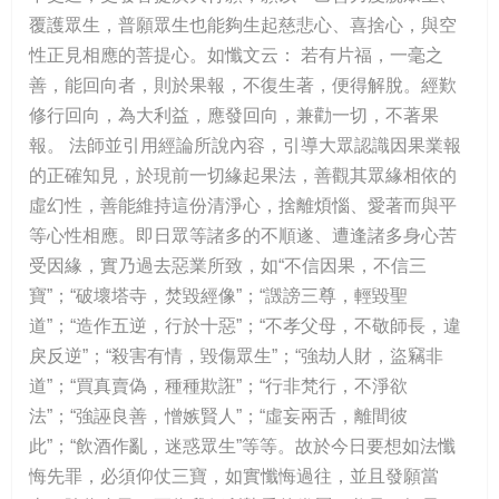
覆護眾生，普願眾生也能夠生起慈悲心、喜捨心，與空
性正見相應的菩提心。如懺文云： 若有片福，一毫之
善，能回向者，則於果報，不復生著，便得解脫。經歎
修行回向，為大利益，應發回向，兼勸一切，不著果
報。 法師並引用經論所說內容，引導大眾認識因果業報
的正確知見，於現前一切緣起果法，善觀其眾緣相依的
虛幻性，善能維持這份清淨心，捨離煩惱、愛著而與平
等心性相應。即日眾等諸多的不順遂、遭逢諸多身心苦
受因緣，實乃過去惡業所致，如“不信因果，不信三
寶”；“破壞塔寺，焚毀經像”；“譭謗三尊，輕毀聖
道”；“造作五逆，行於十惡”；“不孝父母，不敬師長，違
戾反逆”；“殺害有情，毀傷眾生”；“強劫人財，盜竊非
道”；“買真賣偽，種種欺誑”；“行非梵行，不淨欲
法”；“強誣良善，憎嫉賢人”；“虛妄兩舌，離間彼
此”；“飲酒作亂，迷惑眾生”等等。故於今日要想如法懺
悔先罪，必須仰仗三寶，如實懺悔過往，並且發願當