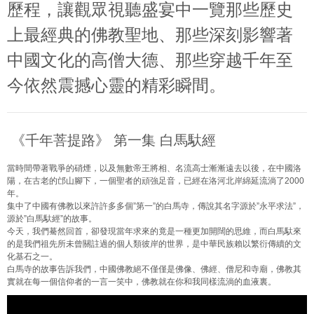
歷程，讓觀眾視聽盛宴中一覽那些歷史
上最經典的佛教聖地、那些深刻影響著
中國文化的高僧大德、那些穿越千年至
今依然震撼心靈的精彩瞬間。
《千年菩提路》 第一集 白馬馱經
當時間帶著戰爭的硝煙，以及無數帝王將相、名流高士漸漸遠去以後，在中國洛
陽，在古老
­的邙山腳下，一個聖者的頑強足音，已經在洛河北岸綿延流淌了2000
年。
集中了中國有佛教以來許許多多個”第一”的白馬寺，傳說其名字源
­於”永平求法”，
源於”白馬馱經”的故事。
今天，我們驀然回首，卻發現當年求來的竟是一種更加開闊的思維，而白馬馱來
的是我們祖
­先所未曾關註過的個人類彼岸的世界，是中華民族賴以繁衍傳續的文
化基石之一。
白馬寺的故事告訴我們，中國佛教絕不僅僅是佛像、佛經、僧尼和寺廟，佛教其
實就在每一
­個信仰者的一言一笑中，佛教就在你和我同樣流淌的血液裏。