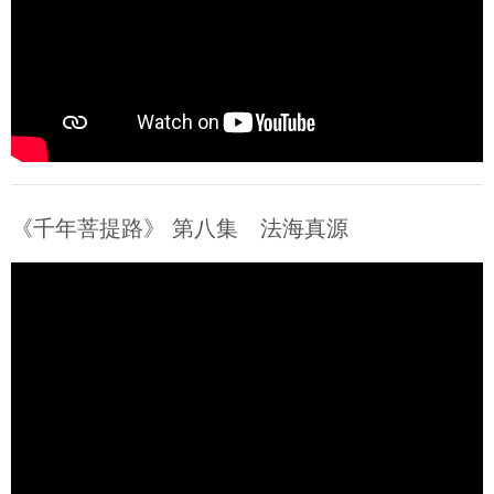
《千年菩提路》 第八集 法海真源