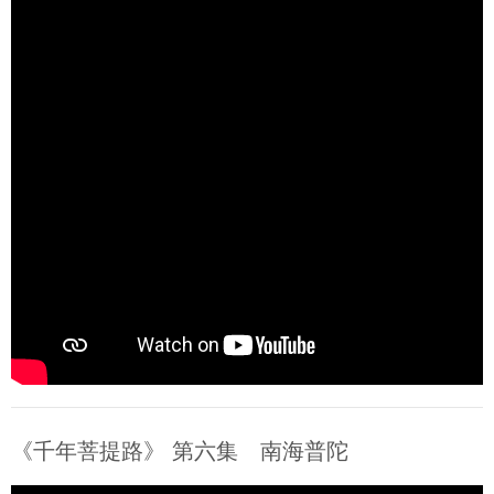
《千年菩提路》 第六集 南海普陀