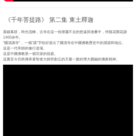
《千年菩提路》 第二集 東土釋迦
晨鐘幕鼓，時光流轉，古寺在這一份揮灑不去的悠遠與滄桑中，伴隨花開花謝
1400余年
­。
“國清講寺”， 一個”講”字恰好道出了國清寺在中國佛教歷史中的淵源和地位。
這是一代帝師的修行道場。
這是中國佛教第一個宗派的祖庭。
這裏至今仍然傳承著智者大師所創立的天臺一脈的博大圓融的佛家精神。