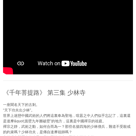
《千年菩提路》 第三集 少林寺
一座聞名天下的古剎。
“天下功夫出少林”。
世界上迷戀中國武術的人們將這裏奉為聖地，喧囂之中人們似乎忘記了，這裏還
是達摩&q
­uot;面壁九年圖破壁”的地方，這裏是中國禪宗的祖庭。
禪宗之靜，武術之動，如何合而為一？那些名揚四海的少林僧兵，難道不受殺戒
的約束嗎？
­少林功夫，是傳自達摩祖師嗎？