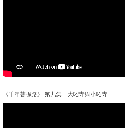
《千年菩提路》 第九集 大昭寺與小昭寺