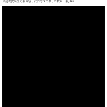
穿越現實與歷史的迷霧，我們尋找達摩，尋找真正的少林……