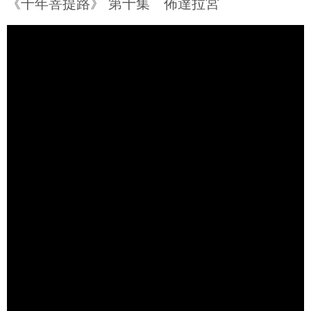
《千年菩提路》 第十集 佈達拉宮