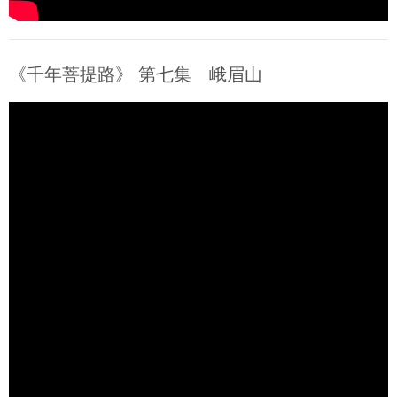
《千年菩提路》 第七集 峨眉山